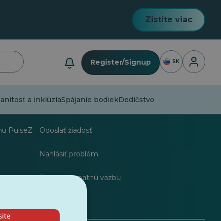
Zistite viac
Prihlásen
Register/Signup
SK
nitosť a inklúzia
Spájanie bodiek
Dedičstvo
ov
Často kladené otázky
hu PulseZ
Odoslať žiadosť
Nahlásiť problém
Zanechať spätnú väzbu
ite