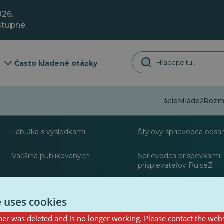
026.
stupné.
a
Často kladené otázky
Dezinformácie
Mládež
Rozma
O stránke
Zdroje pre novinár
Tabuľka s výsledkami
Štýlový sprievodca obsa
Väčšina publikovaných
Sprievodca príspevkami
prispievateľov PulseZ
Väčšina nasledovala
Súpravy nástrojov
e uses cookies
er was deleted and is no longer working. Please contact the webs