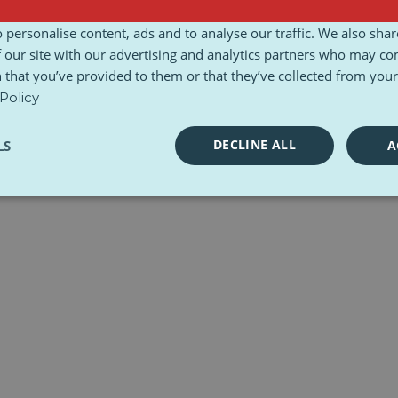
rístupnosť
Podmienky a pravidlá
Etická charta
Súpravy nástrojov
 personalise content, ads and to analyse our traffic. We also sha
 our site with our advertising and analytics partners who may co
 that you’ve provided to them or that they’ve collected from your 
Policy
DECLINE ALL
LS
A