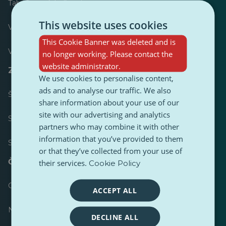
Tabuľka s výsledkami
This website uses cookies
Väčšina publikovaných
This Cookie Banner was deleted and is
Väčšina nasledovala
no longer working. Please contact the
website administrator.
Zdroje pre novinárov
We use cookies to personalise content,
ads and to analyse our traffic. We also
Štýlový sprievodca obsahu PulseZ
share information about your use of our
site with our advertising and analytics
Sprievodca príspevkami prispievateľov PulseZ
partners who may combine it with other
information that you’ve provided to them
Súpravy nástrojov
or that they’ve collected from your use of
Často kladené otázky
their services.
Cookie Policy
Odoslať žiadosť
ACCEPT ALL
Nahlásiť problém
DECLINE ALL