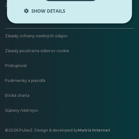
Zanechať spätnú väzbu
SHOW DETAILS
Zásady ochrany osobných údajov
Zásady používania súborov cookie
Prístupnosť
Podmienky a pravidlá
Etická charta
Súpravy nástrojov
©2026 PulseZ. Design & developed by
Matrix Internet
Otvorí
sa