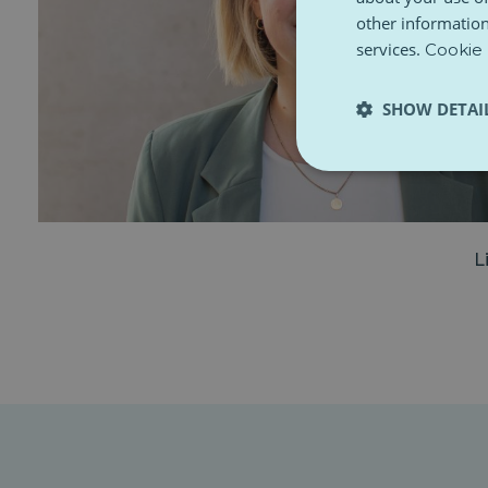
other information
services.
Cookie 
SHOW DETAI
L