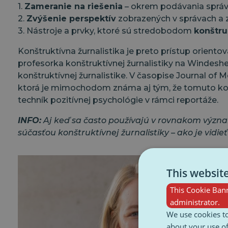
1.
Zameranie na riešenia
– okrem podávania správ 
2.
Zvýšenie perspektív
zobrazených v správach a zá
3. Nástroje a prvky, ktoré sú stredobodom
konštru
Konštruktívna žurnalistika je preto prístup orient
profesorka konštruktívnej žurnalistiky na Windes
konštruktívnej žurnalistike. V časopise Journal o
ktorá je mimochodom známa aj tým, že tomuto kon
techník pozitívnej psychológie v rámci reportáže.
INFO:
Aj keď sa často používajú v rovnakom význame,
súčasťou konštruktívnej žurnalistiky – ako je vidie
This websit
This Cookie Bann
administrator.
We use cookies to
about your use of