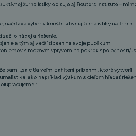
uktívnej žurnalistiky opisuje aj Reuters Institute – mi
 načrtáva výhody konštruktívnej žurnalistiky na troch ú
 zažilo nádej a riešenie.
ojenie a tým aj väčší dosah na svoje publikum
 problémov s možným vplyvom na pokrok spoločnosti/ús
sami „sa cítia veľmi zahltení príbehmi, ktoré vytvorili, pr
nalistika, ako napríklad výskum s cieľom hľadať riešeni
polupracujeme.“