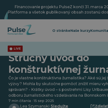
Prejsť
na
Financovanie projektu PulseZ končí 31. marca 2
hlavný
Platforma a všetok publikovaný obsah zostanú do
obsah
O stránke
Naše kurzy
Komunit
LIVE
Spájanie bodiek
Stručný úvod do
konštruktívnej žurna
Čo je vlastne konštruktívna žurnalistika? Aké sú jej
výzvy? Mohla by skutočne pomôcť znížiť mieru vy
správam? - Krátky úvod – s postrehmi Lisy Urlbauer
odboru žurnalistického vzdelávania na Bonnskom in
7 min čítania · 15 sep 2025
Lea Szymanski
Sledujte
Zdieľať
·