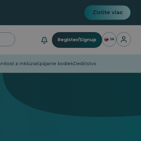
Zistite viac
Prihlásen
Register/Signup
SK
tosť a inklúzia
Spájanie bodiek
Dedičstvo