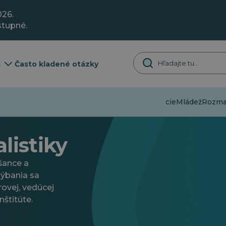
026.
stupné.
a
Často kladené otázky
Dezinformácie
Mládež
Rozmani
listiky
 šance a
hýbania sa
ovej, vedúcej
štitúte.