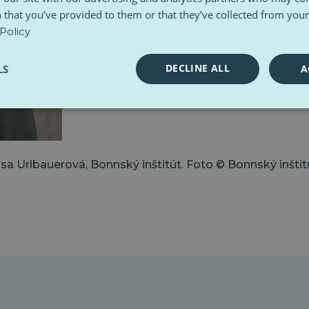
 that you’ve provided to them or that they’ve collected from your 
Policy
DECLINE ALL
LS
A
isa Urlbauerová, Bonnský inštitút. Foto © Bonnský inštit