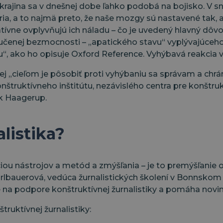
lna krajina sa v dnešnej dobe ľahko podobá na bojisko. 
ria, a to najmä preto, že naše mozgy sú nastavené tak, a
tívne ovplyvňujú ich náladu – čo je uvedený hlavný dô
naučenej bezmocnosti – „apatického stavu“ vyplývajúce
, ako ho opisuje Oxford Reference. Vyhýbavá reakcia
orej „cieľom je pôsobiť proti vyhýbaniu sa správam a c
nštruktívneho inštitútu, nezávislého centra pre konštruk
ik Haagerup.
listika?
iou nástrojov a metód a zmýšľania – je to premýšľanie 
a Urlbauerová, vedúca žurnalistických školení v Bonnsko
 na podpore konštruktívnej žurnalistiky a pomáha novi
truktívnej žurnalistiky: