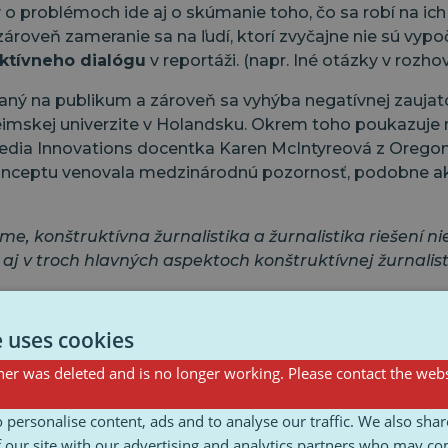
o problémoch ide aj o skúmanie toho, čo sa robí na ich
roveň zameranie sa na ľudí, ktorí zvyčajne nie sú vypoč
ktívneho dialógu
v reportáži. (napr. Iné otázky v rozh
ovaný na publikum a zároveň sa vyhýba negatívnej zaujat
heimskej univerzite v Holandsku. Okrem toho poukazuj
f Media Innovations docentka Karen McIntyreová z Oreg
ceptu venovala medzinárodnú pozornosť, podobne ako 
 konštruktívna žurnalistika a žurnalistika riešení nie s
ť aj v troch hlavných aspektoch konštruktívnej žurnalist
e uses cookies
er was deleted and is no longer working. Please contact the webs
 personalise content, ads and to analyse our traffic. We also sha
 our site with our advertising and analytics partners who may co