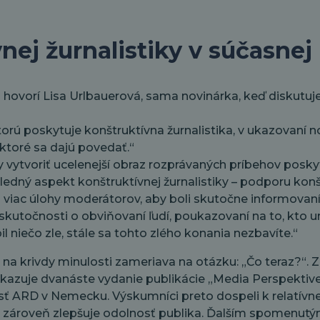
nej žurnalistiky v súčasnej
ovorí Lisa Urlbauerová, sama novinárka, keď diskutuje o
rú poskytuje konštruktívna žurnalistika, v ukazovaní nov
, ktoré sa dajú povedať.“
ky vytvoriť ucelenejší obraz rozprávaných príbehov pos
ledný aspekt konštruktívnej žurnalistiky – podporu k
ac úlohy moderátorov, aby boli skutočne informovaní o 
kutočnosti o obviňovaní ľudí, poukazovaní na to, kto uro
il niečo zle, stále sa tohto zlého konania nezbavíte.“
e na krivdy minulosti zameriava na otázku: „Čo teraz?“. 
 ukazuje dvanáste vydanie publikácie „Media Perspektiv
sť ARD v Nemecku. Výskumníci preto dospeli k relatívn
ť a zároveň zlepšuje odolnosť publika. Ďalším spomenu