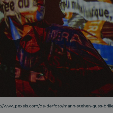
ps://www.pexels.com/de-de/foto/mann-stehen-guss-brill