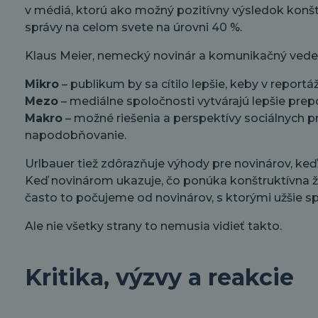
v médiá, ktorú ako možný pozitívny výsledok konštr
správy na celom svete na úrovni 40 %.
Klaus Meier, nemecký novinár a komunikačný vedec,
Mikro
– publikum by sa cítilo lepšie, keby v reportáži
Mezo
– mediálne spoločnosti vytvárajú lepšie prep
Makro
– možné riešenia a perspektívy sociálnych
napodobňovanie.
Urlbauer tiež zdôrazňuje výhody pre novinárov, keďže 
Keď novinárom ukazuje, čo ponúka konštruktívna žur
často to počujeme od novinárov, s ktorými užšie s
Ale nie všetky strany to nemusia vidieť takto.
Kritika, výzvy a reakcie