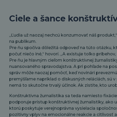
Ciele a šance konštruktív
„Ľudia už naozaj nechcú konzumovať náš produkt,“ h
na publikum.
Pre ňu spočíva dôležitá odpoveď na túto otázku, kto
počuť niečo iné,“ hovorí. „A existuje toľko príbehov
Pre ňu je hlavným cieľom konštruktívnej žurnalisti
nuansovaného spravodajstva. A pri pohľade na pos
správ môže naozaj pomôcť, keď novinári prevezmú vi
premýšľame napríklad o diskusných reláciách, sú v s
nemá to skutočne trvalý účinok. Ak zistíte, kto urob
Konštruktívna žurnalistika sa teda namiesto fixáci
podporuje prístup konštruktívnej žurnalistiky, ako
ktorú poskytuje verejnoprávna vysielacia spoločno
pozitívny vplyv na emocionálne reakcie a citlivos