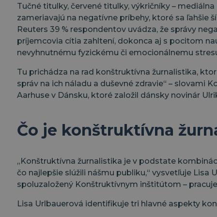
Tučné titulky, červené titulky, výkričníky – mediá
zameriavajú na negatívne príbehy, ktoré sa ľahšie ší
Reuters 39 % respondentov uvádza, že správy nega
príjemcovia cítia zahltení, dokonca aj s pocitom 
nevyhnutnému fyzickému či emocionálnemu stresu“
Tu prichádza na rad konštruktívna žurnalistika, kt
správ na ich náladu a duševné zdravie“ – slovami Ko
Aarhuse v Dánsku, ktoré založil dánsky novinár Ulr
Čo je konštruktívna žurna
„Konštruktívna žurnalistika je v podstate kombinác
čo najlepšie slúžili nášmu publiku,“ vysvetľuje Lis
spoluzaložený Konštruktívnym inštitútom – pracuje
Lisa Urlbauerová identifikuje tri hlavné aspekty konš