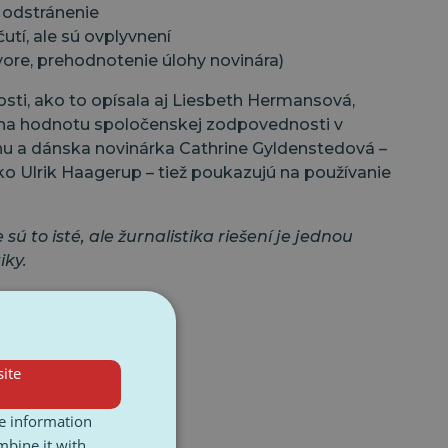
 odstránenie
utí, ale sú ovplyvnení
ovore, prehodnotenie úlohy novinára)
osti, ako to opísala aj Liesbeth Hermansová,
e na hodnotu spoločenskej zodpovednosti v
onu a dánska novinárka Cathrine Gyldenstedová –
Ulrik Haagerup – tiež poukazujú na používanie
ú to isté, ale žurnalistika riešení je jednou
iky.
ite
re information
mbine it with