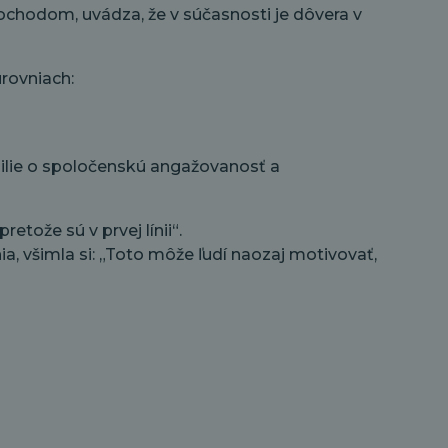
mochodom, uvádza, že v súčasnosti je dôvera v
rovniach:
ilie o spoločenskú angažovanosť a
etože sú v prvej línii“.
a, všimla si: „Toto môže ľudí naozaj motivovať,