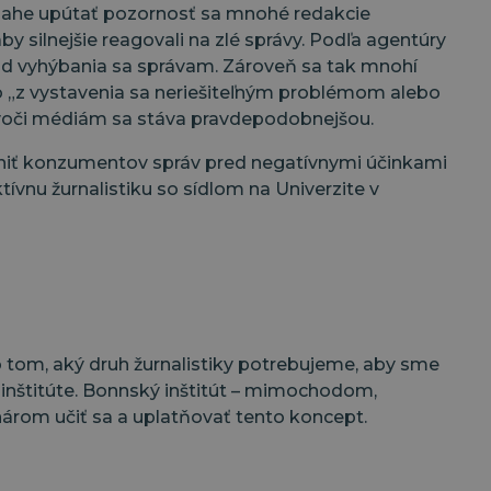
V snahe upútať pozornosť sa mnohé redakcie
by silnejšie reagovali na zlé správy. Podľa agentúry
vod vyhýbania sa správam. Zároveň sa tak mnohí
ho „z vystavenia sa neriešiteľným problémom alebo
 voči médiám sa stáva pravdepodobnejšou.
hrániť konzumentov správ pred negatívnymi účinkami
tívnu žurnalistiku so sídlom na Univerzite v
o tom, aký druh žurnalistiky potrebujeme, aby sme
m inštitúte. Bonnský inštitút – mimochodom,
nárom učiť sa a uplatňovať tento koncept.