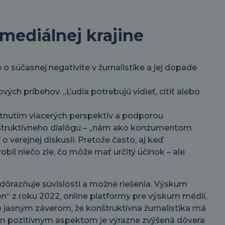
 mediálnej krajine
 súčasnej negativite v žurnalistike a jej dopade
ých príbehov. „Ľudia potrebujú vidieť, cítiť alebo
kytnutím viacerých perspektív a podporou
onštruktívneho dialógu – „nám ako konzumentom
verejnej diskusii. Pretože často, aj keď
bil niečo zle, čo môže mať určitý účinok – ale
Zdôrazňuje súvislosti a možné riešenia. Výskum
en“ z roku 2022, online platformy pre výskum médií,
e jasným záverom, že konštruktívna žurnalistika má
tým pozitívnym aspektom je výrazne zvýšená dôvera