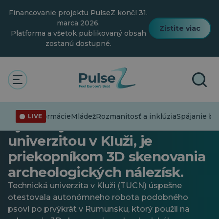
Prejsť
Financovanie projektu PulseZ končí 31.
na
hlavný
marca 2026.
Zistite viac
obsah
Platforma a všetok publikovaný obsah
zostanú dostupné.
Technológia
Robot podobný psovi,
Dezinformácie
Mládež
Rozmanitosť a inklúzia
Spájanie bo
LIVE
vyvinutý Technickou
univerzitou v Kluži, je
priekopníkom 3D skenovania
archeologických nálezísk.
Technická univerzita v Kluži (TUCN) úspešne
otestovala autonómneho robota podobného
psovi po prvýkrát v Rumunsku, ktorý použil na