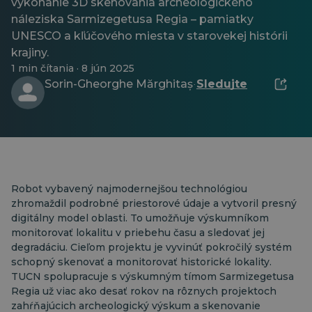
vykonanie 3D skenovania archeologického
náleziska Sarmizegetusa Regia – pamiatky
UNESCO a kľúčového miesta v starovekej histórii
krajiny.
1 min čítania · 8 jún 2025
Sorin-Gheorghe Mărghitaș
Sledujte
·
Robot vybavený najmodernejšou technológiou
zhromaždil podrobné priestorové údaje a vytvoril presný
digitálny model oblasti. To umožňuje výskumníkom
monitorovať lokalitu v priebehu času a sledovať jej
degradáciu. Cieľom projektu je vyvinúť pokročilý systém
schopný skenovať a monitorovať historické lokality.
TUCN spolupracuje s výskumným tímom Sarmizegetusa
Regia už viac ako desať rokov na rôznych projektoch
zahŕňajúcich archeologický výskum a skenovanie