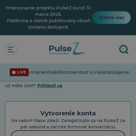
Prejsť
Financovanie projektu PulseZ končí 31.
na
hlavný
marca 2026.
Zistite viac
obsah
Platforma a všetok publikovaný obsah
zostanú dostupné.
VYTVORENIE ÚČTU
Pridajte sa. Vytvoriť. Buďte
Dezinformácie
Mládež
Rozmanitosť a inklúzia
Spájanie b
LIVE
vypočutí.
Už máte účet?
Prihlásiť sa
Vytvorenie konta
Na vašom hlase záleží. Zaregistrujte sa na PulseZ za
pár sekúnd a začnite formovať konverzáciu.
E-