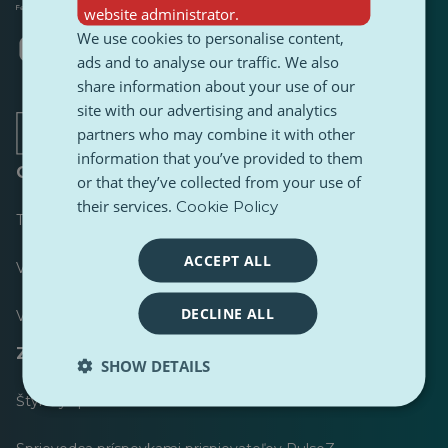
website administrator.
We use cookies to personalise content,
Otvorí
Otvorí
Otvorí
Otvorí
Otvorí
Otvorí
sa
sa
sa
sa
sa
sa
ads and to analyse our traffic. We also
v
v
v
v
v
v
share information about your use of our
novej
novej
novej
novej
novej
novej
site with our advertising and analytics
karte
karte
karte
karte
karte
karte
partners who may combine it with other
information that you’ve provided to them
O stránke
or that they’ve collected from your use of
their services.
Cookie Policy
Tabuľka s výsledkami
ACCEPT ALL
Väčšina publikovaných
DECLINE ALL
Väčšina nasledovala
Zdroje pre novinárov
SHOW DETAILS
Štýlový sprievodca obsahu PulseZ