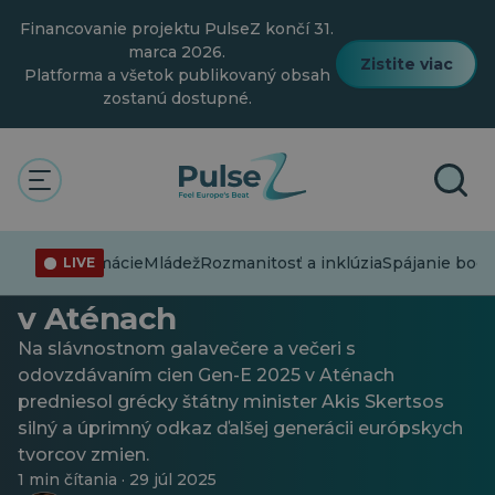
Prejsť
Financovanie projektu PulseZ končí 31.
na
hlavný
marca 2026.
Zistite viac
obsah
Platforma a všetok publikovaný obsah
zostanú dostupné.
Mládež
Posolstvo nádeje a inovácie:
Dezinformácie
Mládež
Rozmanitosť a inklúzia
Spájanie bodi
LIVE
Akis Skertsos na Gen-E 2025
v Aténach
Na slávnostnom galavečere a večeri s
odovzdávaním cien Gen-E 2025 v Aténach
predniesol grécky štátny minister Akis Skertsos
silný a úprimný odkaz ďalšej generácii európskych
tvorcov zmien.
1 min čítania · 29 júl 2025