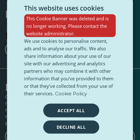
This website uses cookies
Napísal
This Cookie Banner was deleted and is
no longer working. Please contact the
Göktürk Başar
website administrator.
1 Nasledovník
5 Nasledovníci
We use cookies to personalise content,
·
ads and to analyse our traffic. We also
Sledujte
share information about your use of our
site with our advertising and analytics
partners who may combine it with other
information that you’ve provided to them
Formujte konverzáciu
or that they’ve collected from your use of
their services.
Cookie Policy
Chcete k tomuto príbehu niečo dodať? Máte nejaké
nápady na rozhovory alebo uhly pohľadu, ktoré by sme
mali preskúmať? Dajte nám vedieť, ak by ste chceli
ACCEPT ALL
napísať pokračovanie, protipól alebo sa podeliť o
podobný príbeh.
DECLINE ALL
Napíšte článok s protiargumentmi