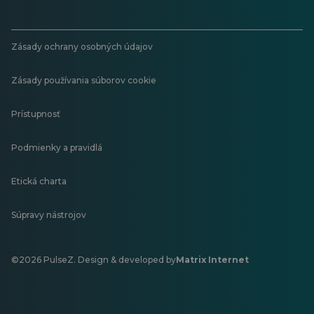
Zásady ochrany osobných údajov
Zásady používania súborov cookie
Prístupnosť
Podmienky a pravidlá
Etická charta
Súpravy nástrojov
©2026 PulseZ. Design & developed by
Matrix Internet
Otvorí
sa
v
novej