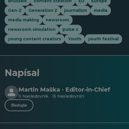
Brussels
content creation
EU
Europe
Gen-Z
Generation Z
journalism
media
media making
newsroom
newsroom simulation
pulse z
young content creators
Youth
youth festival
Napísal
Martin Maška · Editor-in-Chief
0 Nasledovník
15 Nasledovníci
·
Sledujte