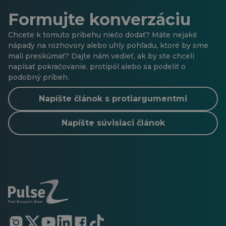
Formujte konverzáciu
Chcete k tomuto príbehu niečo dodať? Máte nejaké
nápady na rozhovory alebo uhly pohľadu, ktoré by sme
mali preskúmať? Dajte nám vedieť, ak by ste chceli
napísať pokračovanie, protipól alebo sa podeliť o
podobný príbeh.
Napíšte článok s protiargumentmi
Napíšte súvisiaci článok
Otvorí
Otvorí
Otvorí
Otvorí
Otvorí
Otvorí