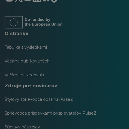
sa
sa
sa
sa
sa
sa
v
v
v
v
v
v
novej
novej
novej
novej
novej
novej
karte
karte
karte
karte
karte
karte
O stránke
Tabuľka s výsledkami
Väčšina publikovaných
Väčšina nasledovala
Zdroje pre novinárov
Štýlový sprievodca obsahu PulseZ
Sprievodca príspevkami prispievateľov PulseZ
Súpravy nástrojov