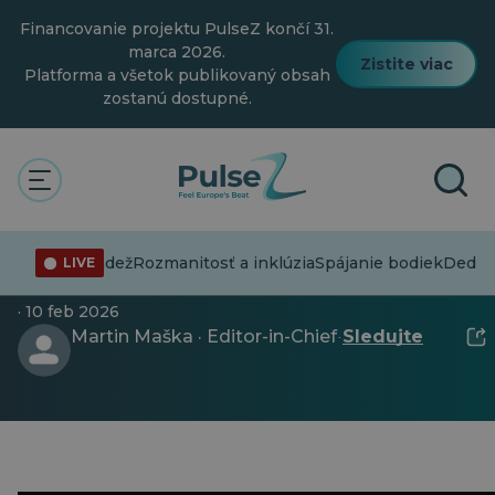
Prejsť
Financovanie projektu PulseZ končí 31.
na
hlavný
marca 2026.
Zistite viac
obsah
Platforma a všetok publikovaný obsah
zostanú dostupné.
Mládež
Mládežnícky festival PulseZ v
nformácie
Mládež
Rozmanitosť a inklúzia
Spájanie bodiek
Dedičs
LIVE
Bruseli
· 10 feb 2026
Martin Maška · Editor-in-Chief
Sledujte
·