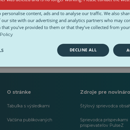
 personalise content, ads and to analyse our traffic. We also sha
 our site with our advertising and analytics partners who may co
 that you’ve provided to them or that they’ve collected from your 
Policy
DECLINE ALL
LS
A
O stránke
Zdroje pre novinár
Tabuľka s výsledkami
Štýlový sprievodca obsa
Väčšina publikovaných
Sprievodca príspevkami
prispievateľov PulseZ