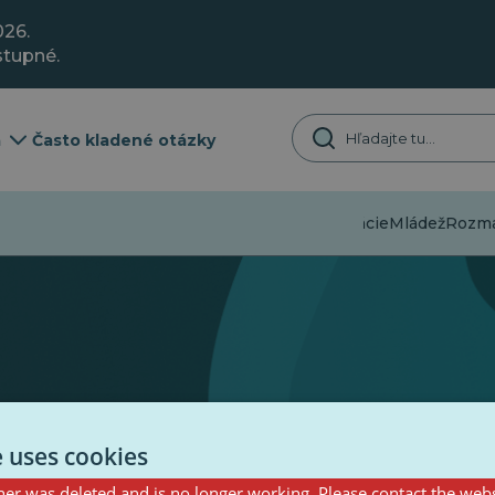
026.
stupné.
a
Často kladené otázky
Dezinformácie
Mládež
Rozman
e uses cookies
er was deleted and is no longer working. Please contact the webs