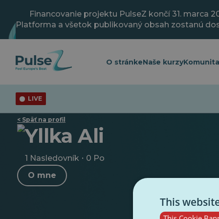
Prejsť
na
Financovanie projektu PulseZ končí 31. marca 2
hlavný
Platforma a všetok publikovaný obsah zostanú do
obsah
O stránke
Naše kurzy
Komunit
LIVE
< Späť na profil
Yllka Ali
·
1 Nasledovník
0 Po
O mne
This websit
This Cookie Bann