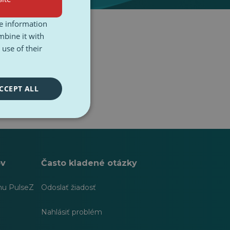
re information
mbine it with
use of their
CCEPT ALL
ov
Často kladené otázky
hu PulseZ
Odoslať žiadosť
Nahlásiť problém