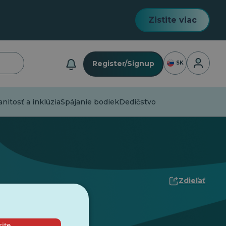
Zistite viac
Prihlásen
Register/Signup
SK
itosť a inklúzia
Spájanie bodiek
Dedičstvo
Zdieľať
ite