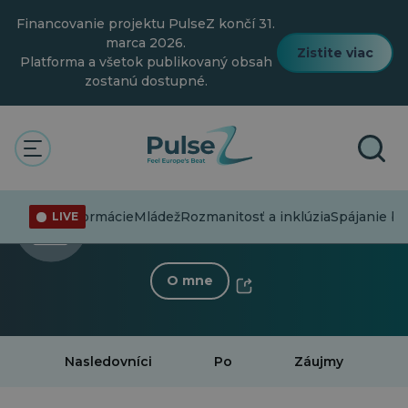
Prejsť
Financovanie projektu PulseZ končí 31.
na
hlavný
marca 2026.
Zistite viac
obsah
Platforma a všetok publikovaný obsah
zostanú dostupné.
< Späť na profil
Violeta
Dezinformácie
Mládež
Rozmanitosť a inklúzia
Spájanie bo
LIVE
0 Nasledovník
·
0 Po
O mne
Nasledovníci
Po
Záujmy