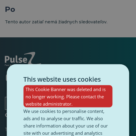
Po
Tento autor zatiaľ nemá žiadnych sledovateľov.
Otvorí
Otvorí
Otvorí
Otvorí
Otvorí
Otvorí
This website uses cookies
sa
sa
sa
sa
sa
sa
v
v
v
v
v
v
This Cookie Banner was deleted and is
novej
novej
novej
novej
novej
novej
no longer working. Please contact the
karte
karte
karte
karte
karte
karte
website administrator.
We use cookies to personalise content,
O stránke
ads and to analyse our traffic. We also
share information about your use of our
Tabuľka s výsledkami
site with our advertising and analytics