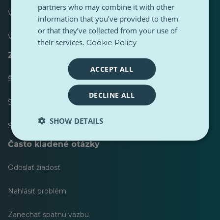
partners who may combine it with other
Väčšina publikovaných
information that you’ve provided to them
or that they’ve collected from your use of
Väčšina nasledovala
their services.
Cookie Policy
Zdroje pre novinárov
ACCEPT ALL
Štýlový sprievodca obsahu PulseZ
DECLINE ALL
Sprievodca príspevkami prispievateľov PulseZ
SHOW DETAILS
Súpravy nástrojov
Často kladené otázky
Odoslať žiadosť
Nahlásiť problém
Zanechať spätnú väzbu