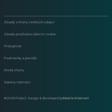
Zásady ochrany osobných údajov
Zásady používania súborov cookie
Prístupnosť
Podmienky a pravidlá
Etická charta
Súpravy nástrojov
©2026 PulseZ. Design & developed by
Matrix Internet
Otvorí
sa
v