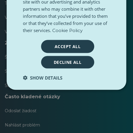
site with our advertising and analytics
Tabuľka s výsledkami
partners who may combine it with other
information that you’ve provided to them
Väčšina publikovaných
or that they’ve collected from your use of
their services.
Cookie Policy
Väčšina nasledovala
Zdroje pre novinárov
ACCEPT ALL
Štýlový sprievodca obsahu PulseZ
DECLINE ALL
Sprievodca príspevkami prispievateľov PulseZ
SHOW DETAILS
Súpravy nástrojov
Často kladené otázky
Odoslať žiadosť
Nahlásiť problém