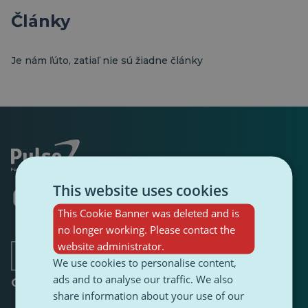
Články
Je nám ľúto, zatiaľ nie sú žiadne články
This website uses cookies
Otvorí
Otvorí
Otvorí
Otvorí
Otvorí
Otvorí
sa
sa
sa
sa
sa
sa
This Cookie Banner was deleted and is
v
v
v
v
v
v
no longer working. Please contact the
novej
novej
novej
novej
novej
novej
karte
karte
karte
website administrator.
karte
karte
karte
We use cookies to personalise content,
ads and to analyse our traffic. We also
O stránke
share information about your use of our