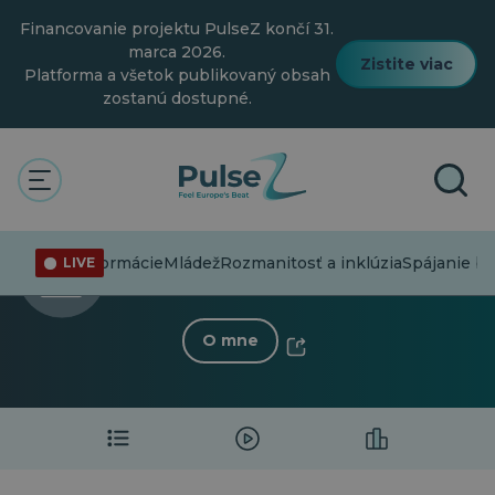
Prejsť
Financovanie projektu PulseZ končí 31.
na
hlavný
marca 2026.
Zistite viac
obsah
Platforma a všetok publikovaný obsah
zostanú dostupné.
< Späť na profil
ROMINA
Dezinformácie
Mládež
Rozmanitosť a inklúzia
Spájanie b
LIVE
0 Nasledovník
·
1 Po
O mne