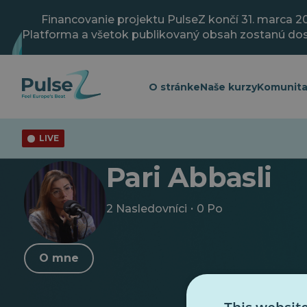
Prejsť
na
Financovanie projektu PulseZ končí 31. marca 2
hlavný
Platforma a všetok publikovaný obsah zostanú do
obsah
O stránke
Naše kurzy
Komunit
LIVE
< Späť na profil
Pari Abbasli
·
2 Nasledovníci
0 Po
O mne