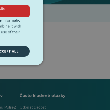
ite
re information
mbine it with
use of their
CCEPT ALL
ov
Často kladené otázky
hu PulseZ
Odoslať žiadosť