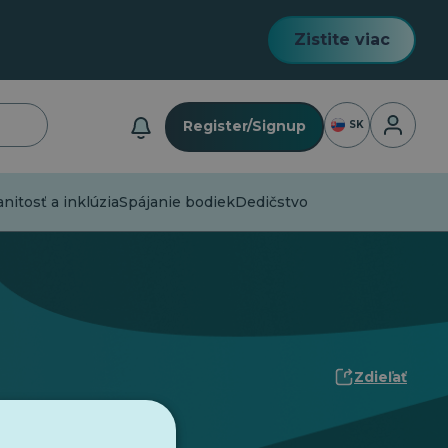
Zistite viac
Prihlásen
Register/Signup
SK
itosť a inklúzia
Spájanie bodiek
Dedičstvo
Zdieľať