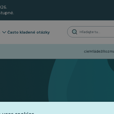
026.
stupné.
a
Často kladené otázky
Dezinformácie
Mládež
Rozman