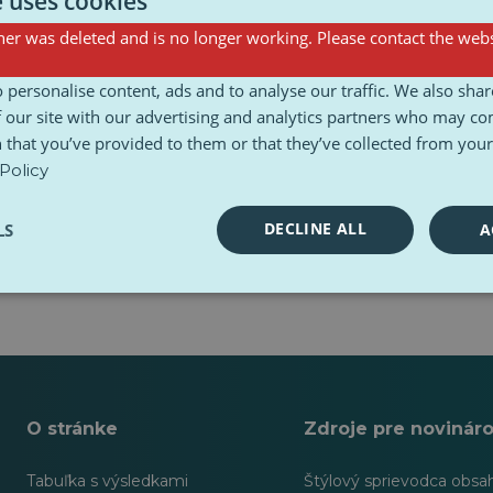
e uses cookies
er was deleted and is no longer working. Please contact the webs
Ankety
 personalise content, ads and to analyse our traffic. We also sha
 our site with our advertising and analytics partners who may co
 that you’ve provided to them or that they’ve collected from your 
Policy
DECLINE ALL
LS
A
O stránke
Zdroje pre novinár
Tabuľka s výsledkami
Štýlový sprievodca obsa