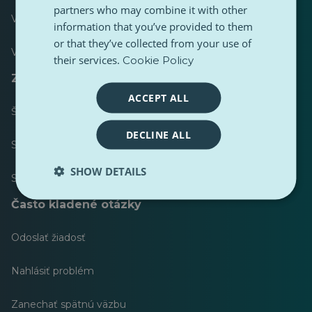
partners who may combine it with other
Väčšina publikovaných
information that you’ve provided to them
or that they’ve collected from your use of
Väčšina nasledovala
their services.
Cookie Policy
Zdroje pre novinárov
ACCEPT ALL
Štýlový sprievodca obsahu PulseZ
DECLINE ALL
Sprievodca príspevkami prispievateľov PulseZ
SHOW DETAILS
Súpravy nástrojov
Často kladené otázky
Odoslať žiadosť
Nahlásiť problém
Zanechať spätnú väzbu