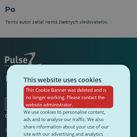
Po
Tento autor zatiaľ nemá žiadnych sledovateľov.
Otvorí
Otvorí
Otvorí
Otvorí
Otvorí
Otvorí
This website uses cookies
sa
sa
sa
sa
sa
sa
v
v
v
v
v
v
This Cookie Banner was deleted and is
novej
novej
novej
novej
novej
novej
no longer working. Please contact the
karte
karte
karte
karte
karte
karte
website administrator.
We use cookies to personalise content,
O stránke
ads and to analyse our traffic. We also
share information about your use of our
Tabuľka s výsledkami
site with our advertising and analytics