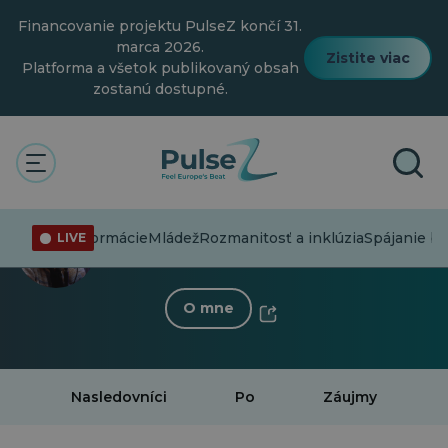
Prejsť
Financovanie projektu PulseZ končí 31.
na
hlavný
marca 2026.
Zistite viac
obsah
Platforma a všetok publikovaný obsah
zostanú dostupné.
< Späť na profil
Pari Abbasli
Dezinformácie
Mládež
Rozmanitosť a inklúzia
Spájanie b
LIVE
2 Nasledovníci
·
0 Po
O mne
Nasledovníci
Po
Záujmy