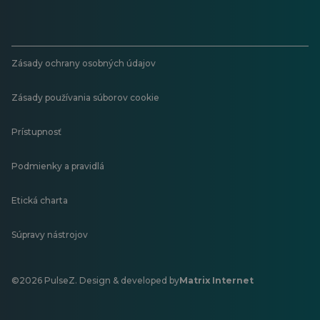
Zásady ochrany osobných údajov
Zásady používania súborov cookie
Prístupnosť
Podmienky a pravidlá
Etická charta
Súpravy nástrojov
©2026 PulseZ. Design & developed by
Matrix Internet
Otvorí
sa
v