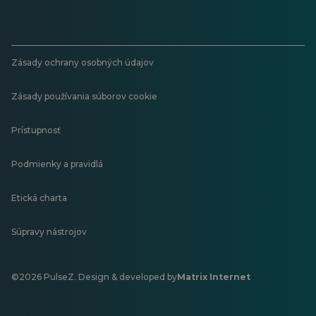
Zásady ochrany osobných údajov
Zásady používania súborov cookie
Prístupnosť
Podmienky a pravidlá
Etická charta
Súpravy nástrojov
©2026 PulseZ. Design & developed by
Matrix Internet
Otvorí
sa
v