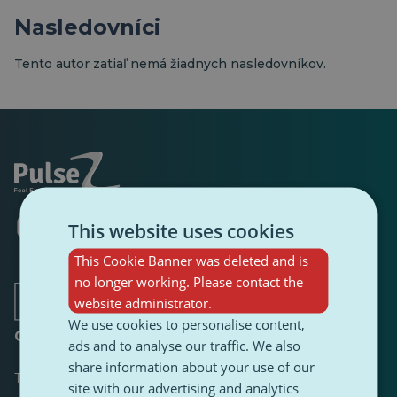
Nasledovníci
Tento autor zatiaľ nemá žiadnych nasledovníkov.
Otvorí
Otvorí
Otvorí
Otvorí
Otvorí
Otvorí
This website uses cookies
sa
sa
sa
sa
sa
sa
v
v
v
v
v
v
This Cookie Banner was deleted and is
novej
novej
novej
novej
novej
novej
no longer working. Please contact the
karte
karte
karte
karte
karte
karte
website administrator.
We use cookies to personalise content,
O stránke
ads and to analyse our traffic. We also
share information about your use of our
Tabuľka s výsledkami
site with our advertising and analytics