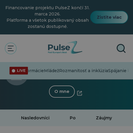
Prejsť
Financovanie projektu PulseZ končí 31.
na
hlavný
marca 2026.
Zistite viac
obsah
Platforma a všetok publikovaný obsah
zostanú dostupné.
< Späť na profil
Magdalena Mihaylova
Dezinformácie
Mládež
Rozmanitosť a inklúzia
Spájanie b
LIVE
0 Nasledovník
·
2 Po
O mne
Nasledovníci
Po
Záujmy