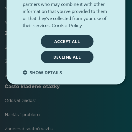
partners who may combine it with other
Väčšina publikovaných
information that you’ve provided to them
or that they’ve collected from your use of
Väčšina nasledovala
their services.
Cookie Policy
Zdroje pre novinárov
ACCEPT ALL
Štýlový sprievodca obsahu PulseZ
DECLINE ALL
Sprievodca príspevkami prispievateľov PulseZ
SHOW DETAILS
Súpravy nástrojov
Často kladené otázky
Odoslať žiadosť
Nahlásiť problém
Zanechať spätnú väzbu