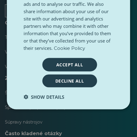
novej
novej
novej
novej
novej
novej
ads and to analyse our traffic. We also
karte
karte
karte
karte
karte
karte
share information about your use of our
site with our advertising and analytics
O stránke
partners who may combine it with other
information that you’ve provided to them
Tabuľka s výsledkami
or that they’ve collected from your use of
their services.
Cookie Policy
Väčšina publikovaných
ACCEPT ALL
Väčšina nasledovala
Zdroje pre novinárov
DECLINE ALL
Štýlový sprievodca obsahu PulseZ
SHOW DETAILS
Sprievodca príspevkami prispievateľov PulseZ
Súpravy nástrojov
Často kladené otázky