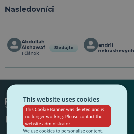
Nasledovníci
Abdullah 
andrii 
Alshawaf
Sledujte
nekrashevyc
1 článok
This website uses cookies
This Cookie Banner was deleted and is
no longer working. Please contact the
Otvorí
Otvorí
Otvorí
Otvorí
Otvorí
Otvorí
sa
sa
sa
sa
sa
sa
website administrator.
v
v
v
v
v
v
We use cookies to personalise content,