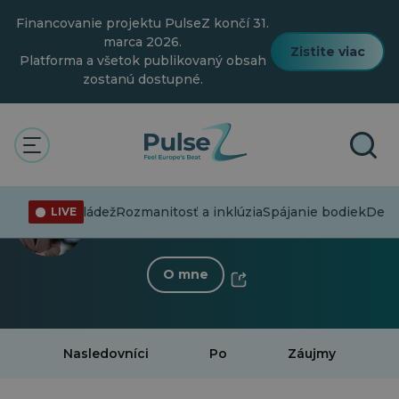
Prejsť
Financovanie projektu PulseZ končí 31.
na
hlavný
marca 2026.
Zistite viac
obsah
Platforma a všetok publikovaný obsah
zostanú dostupné.
< Späť na profil
Georgios Karagiorgos
informácie
Mládež
Rozmanitosť a inklúzia
Spájanie bodiek
Dedi
LIVE
26 Nasledovníci
·
11 Po
O mne
Nasledovníci
Po
Záujmy