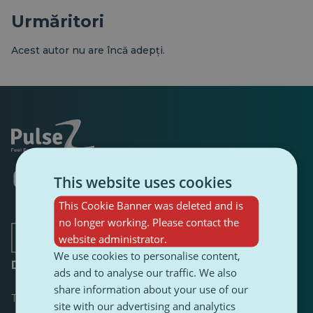
Urmăritori
Acest autor nu are încă adepți.
Se
Se
Se
Se
Se
Se
This website uses cookies
deschide
deschide
deschide
deschide
deschide
deschide
într-
într-
într-
într-
într-
într-
This Cookie Banner was deleted and is
o
o
o
o
o
o
no longer working. Please contact the
filă
filă
filă
filă
filă
filă
website administrator.
nouă
nouă
nouă
nouă
nouă
nouă
We use cookies to personalise content,
Despre
ads and to analyse our traffic. We also
share information about your use of our
Tabloul de bord
site with our advertising and analytics