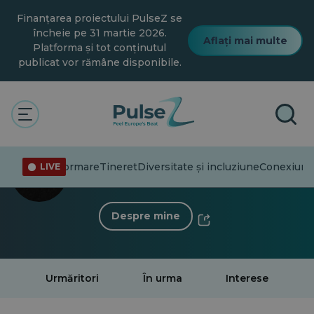
Salt
Finanțarea proiectului PulseZ se
la
conținutul
încheie pe 31 martie 2026.
Aflați mai multe
principal
Platforma și tot conținutul
publicat vor rămâne disponibile.
< Înapoi la profil
Jakub Mirkowski
Dezinformare
Tineret
Diversitate și incluziune
Conexiuni
LIVE
0 Follower
·
0 În urma
Despre mine
Urmăritori
În urma
Interese