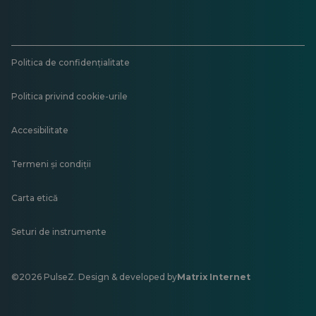
Politica de confidențialitate
Politica privind cookie-urile
Accesibilitate
Termeni și condiții
Carta etică
Seturi de instrumente
©2026 PulseZ. Design & developed by
Matrix Internet
Se
deschide
într-