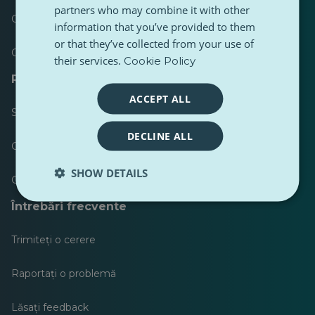
partners who may combine it with other
Cele mai publicate
information that you’ve provided to them
or that they’ve collected from your use of
Cele mai urmărite
their services.
Cookie Policy
Resurse pentru jurnaliști
ACCEPT ALL
Seturi de instrumente
DECLINE ALL
Ghid de stil pentru conținut PulseZ
SHOW DETAILS
Ghid de postare pentru contributori PulseZ
Întrebări frecvente
Trimiteți o cerere
Raportați o problemă
Lăsați feedback