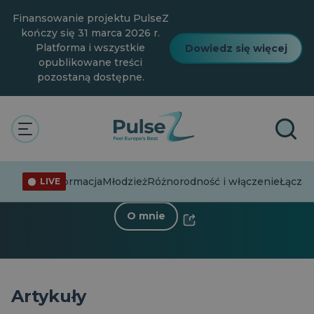
Przejdź
Finansowanie projektu PulseZ
do
głównej
kończy się 31 marca 2026 r.
treści
Platforma i wszystkie
Dowiedz się więcej
opublikowane treści
pozostaną dostępne.
< Powrót do profilu
Göktürk Başar
5 Obserwujący
·
1 Następujący
Dezinformacja
Młodzież
Różnorodność i włączenie
Łącząc
LIVE
O mnie
Artykuły