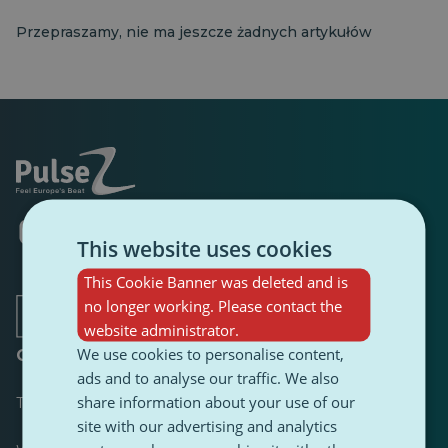
Przepraszamy, nie ma jeszcze żadnych artykułów
Otwiera
Otwiera
Otwiera
Otwiera
Otwiera
Otwiera
się
się
This website uses cookies
się
się
się
się
w
w
w
w
w
w
This Cookie Banner was deleted and is
nowej
nowej
nowej
nowej
nowej
nowej
karcie
karcie
karcie
karcie
karcie
karcie
no longer working. Please contact the
website administrator.
We use cookies to personalise content,
O
ads and to analyse our traffic. We also
share information about your use of our
Tabela wyników
site with our advertising and analytics