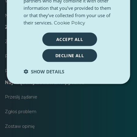
partners who may combine it with other
Większość opublikowanych
information that you’ve provided to them
or that they’ve collected from your use of
Najczęściej śledzony
their services.
Cookie Policy
Zasoby dla dziennikarzy
ACCEPT ALL
Zestawy narzędzi
DECLINE ALL
Przewodnik stylistyczny treści PulseZ
Przewodnik po postach dla współtwórców PulseZ
SHOW DETAILS
Najczęściej zadawane pytania
Prześlij żądanie
Zgłoś problem
Zostaw opinię