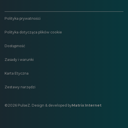
Polityka prywatności
Polityka dotycząca plików cookie
Dostępność
Zasady i warunki
Karta Etyczna
Zestawy narzędzi
©2026 PulseZ. Design & developed by
Matrix Internet
Otwiera
się
w
nowej