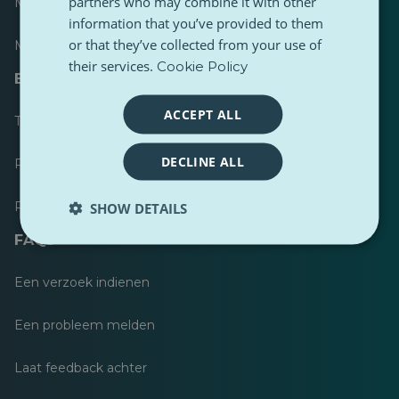
partners who may combine it with other
Meest gepubliceerd
information that you’ve provided to them
or that they’ve collected from your use of
Meest gevolgd
their services.
Cookie Policy
Bronnen voor journalisten
ACCEPT ALL
Toolkits
DECLINE ALL
PulseZ Content Stijlgids
PulseZ Richtlijn voor bijdragen
SHOW DETAILS
FAQs
Een verzoek indienen
Een probleem melden
Laat feedback achter