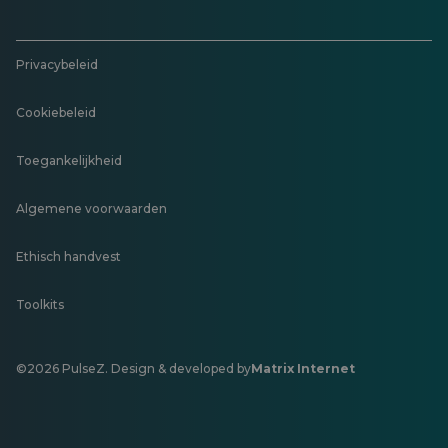
Privacybeleid
Cookiebeleid
Toegankelijkheid
Algemene voorwaarden
Ethisch handvest
Toolkits
©2026 PulseZ. Design & developed by
Matrix Internet
Opent
in
een
nieuw