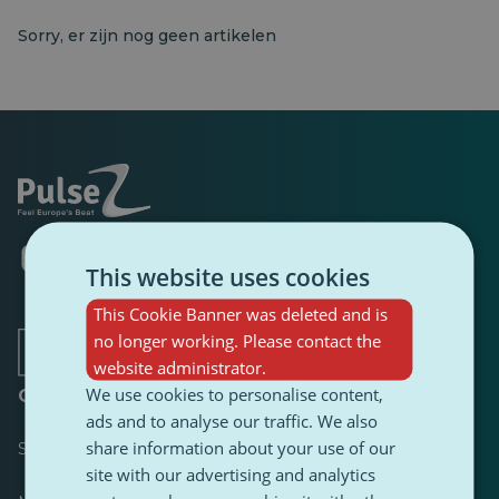
Sorry, er zijn nog geen artikelen
Opent
Opent
Opent
Opent
Opent
Opent
in
in
This website uses cookies
in
in
in
in
een
een
een
een
een
een
This Cookie Banner was deleted and is
nieuw
nieuw
nieuw
nieuw
nieuw
nieuw
tabblad
tabblad
tabblad
tabblad
tabblad
tabblad
no longer working. Please contact the
website administrator.
We use cookies to personalise content,
Over
ads and to analyse our traffic. We also
share information about your use of our
Scorebord
site with our advertising and analytics