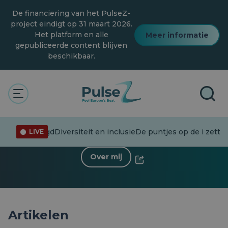
Overslaan
De financiering van het PulseZ-
naar
hoofdinhoud
project eindigt op 31 maart 2026.
Het platform en alle
Meer informatie
gepubliceerde content blijven
beschikbaar.
< Terug naar profiel
Sorin-Gheorghe Mărghitaș
5 Volgers
·
7 Naar
formatie
Jeugd
Diversiteit en inclusie
De puntjes op de i zette
LIVE
Over mij
Artikelen