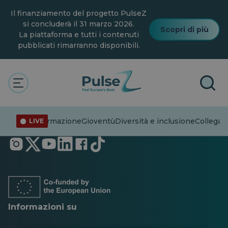
Vai
Il finanziamento del progetto PulseZ
al
contenuto
si concluderà il 31 marzo 2026.
Scopri di più
principale
La piattaforma e tutti i contenuti
pubblicati rimarranno disponibili.
Disinformazione
Gioventù
Diversità e inclusione
Collegare
LIVE
Si
Si
Si
Si
Si
Si
apre
apre
apre
apre
apre
apre
in
in
in
in
in
in
una
una
una
una
una
una
nuova
nuova
nuova
nuova
nuova
nuova
scheda
scheda
scheda
scheda
scheda
scheda
Informazioni su