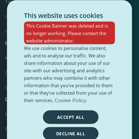
Tabellone
This website uses cookies
I più pubblicati
This Cookie Banner was deleted and is
I più seguiti
no longer working. Please contact the
website administrator.
Risorse per giornalisti
We use cookies to personalise content,
ads and to analyse our traffic. We also
Kit di strumenti
share information about your use of our
site with our advertising and analytics
Guida di stile del contenuto PulseZ
partners who may combine it with other
information that you’ve provided to them
Guida per i post dei collaboratori PulseZ
or that they’ve collected from your use of
Domande frequenti
their services.
Cookie Policy
Invia una richiesta
ACCEPT ALL
Segnala un problema
DECLINE ALL