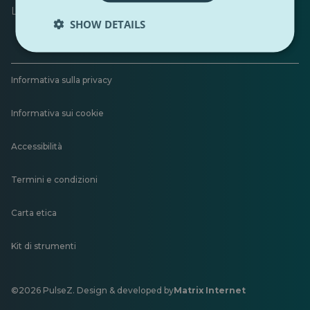
Lascia un feedback
SHOW DETAILS
Informativa sulla privacy
Informativa sui cookie
Accessibilità
Termini e condizioni
Carta etica
Kit di strumenti
©2026 PulseZ. Design & developed by
Matrix Internet
Si
apre