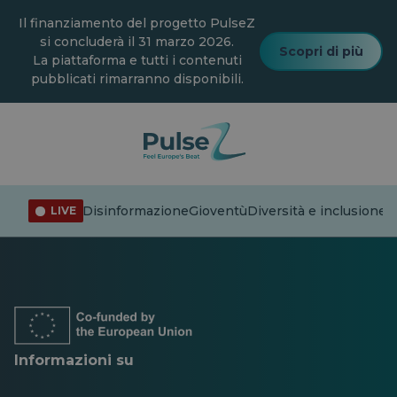
Vai
Il finanziamento del progetto PulseZ
al
contenuto
si concluderà il 31 marzo 2026.
Scopri di più
principale
La piattaforma e tutti i contenuti
pubblicati rimarranno disponibili.
Disinformazione
Gioventù
Diversità e inclusione
C
LIVE
Si
Si
Si
Si
Si
Si
apre
apre
apre
apre
apre
apre
in
in
in
in
in
in
una
una
una
una
una
una
nuova
nuova
nuova
nuova
nuova
nuova
scheda
scheda
scheda
scheda
scheda
scheda
Informazioni su