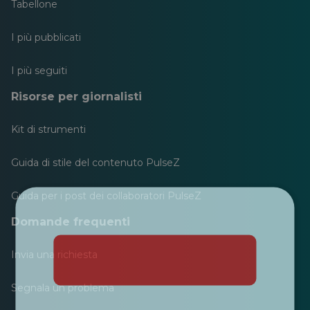
Tabellone
I più pubblicati
I più seguiti
Risorse per giornalisti
Kit di strumenti
Guida di stile del contenuto PulseZ
Guida per i post dei collaboratori PulseZ
This website uses cookies
Domande frequenti
This Cookie Banner was deleted and is no
Invia una richiesta
longer working. Please contact the website
administrator.
Segnala un problema
We use cookies to personalise content, ads