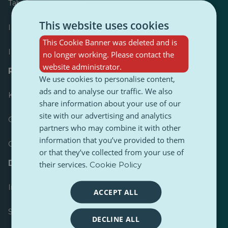
Tabellone
This website uses cookies
I più pubblicati
This Cookie Banner was deleted and is
I più seguiti
no longer working. Please contact the
website administrator.
Risorse per giornalisti
We use cookies to personalise content,
ads and to analyse our traffic. We also
Kit di strumenti
share information about your use of our
site with our advertising and analytics
Guida di stile del contenuto PulseZ
partners who may combine it with other
information that you’ve provided to them
Guida per i post dei collaboratori PulseZ
or that they’ve collected from your use of
Domande frequenti
their services.
Cookie Policy
Invia una richiesta
ACCEPT ALL
Segnala un problema
DECLINE ALL