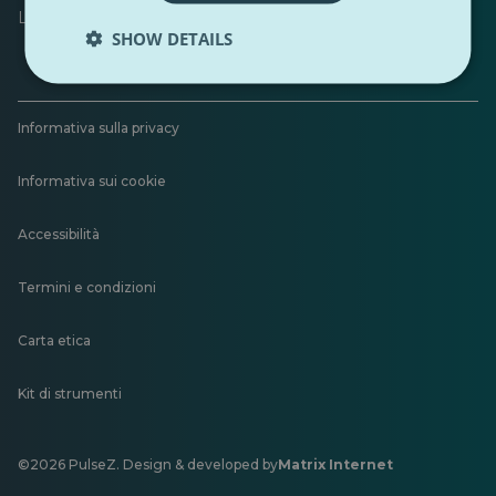
Lascia un feedback
SHOW DETAILS
Informativa sulla privacy
Informativa sui cookie
Accessibilità
Termini e condizioni
Carta etica
Kit di strumenti
©2026 PulseZ. Design & developed by
Matrix Internet
Si
apre