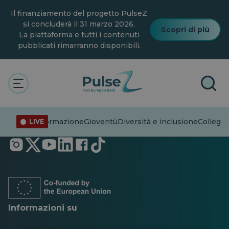
Vai
Il finanziamento del progetto PulseZ
al
contenuto
si concluderà il 31 marzo 2026.
Scopri di più
principale
La piattaforma e tutti i contenuti
pubblicati rimarranno disponibili.
Disinformazione
Gioventù
Diversità e inclusione
Collegar
LIVE
Si
Si
Si
Si
Si
Si
apre
apre
apre
apre
apre
apre
in
in
in
in
in
in
una
una
una
una
una
una
nuova
nuova
nuova
nuova
nuova
nuova
scheda
scheda
scheda
scheda
scheda
scheda
Informazioni su