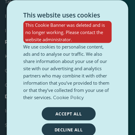
Tabellone
This website uses cookies
I più pubblicati
This Cookie Banner was deleted and is
I più seguiti
no longer working. Please contact the
website administrator.
Risorse per giornalisti
We use cookies to personalise content,
ads and to analyse our traffic. We also
Kit di strumenti
share information about your use of our
site with our advertising and analytics
Guida di stile del contenuto PulseZ
partners who may combine it with other
information that you’ve provided to them
Guida per i post dei collaboratori PulseZ
or that they’ve collected from your use of
Domande frequenti
their services.
Cookie Policy
Invia una richiesta
ACCEPT ALL
Segnala un problema
DECLINE ALL