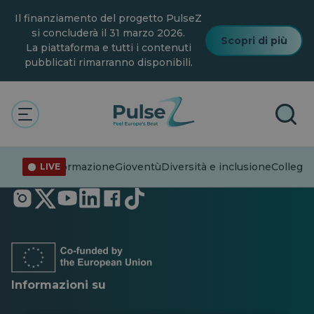
Vai
Il finanziamento del progetto PulseZ
al
contenuto
si concluderà il 31 marzo 2026.
Scopri di più
principale
La piattaforma e tutti i contenuti
pubblicati rimarranno disponibili.
Disinformazione
Gioventù
Diversità e inclusione
Collegar
LIVE
Si
Si
Si
Si
Si
Si
apre
apre
apre
apre
apre
apre
in
in
in
in
in
in
una
una
una
una
una
una
nuova
nuova
nuova
nuova
nuova
nuova
scheda
scheda
scheda
scheda
scheda
scheda
Informazioni su