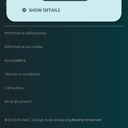
Lascia un feedback
SHOW DETAILS
Informativa sulla privacy
Informativa sui cookie
Accessibilità
Termini e condizioni
Carta etica
Kit di strumenti
©2026 PulseZ. Design & developed by
Matrix Internet
Si
apre