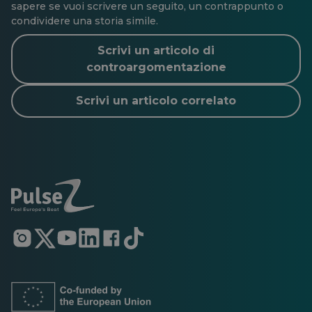
sapere se vuoi scrivere un seguito, un contrappunto o
condividere una storia simile.
Scrivi un articolo di
controargomentazione
Scrivi un articolo correlato
Si
Si
Si
Si
Si
Si
apre
apre
apre
apre
apre
apre
in
in
in
in
in
in
una
una
una
una
una
una
nuova
nuova
nuova
nuova
nuova
nuova
scheda
scheda
scheda
scheda
scheda
scheda