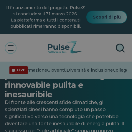
Vai
Il finanziamento del progetto PulseZ
al
contenuto
si concluderà il 31 marzo 2026.
Scopri di più
principale
La piattaforma e tutti i contenuti
pubblicati rimarranno disponibili.
Generale
“Sole artificiale” cinese: un
Disinformazione
Gioventù
Diversità e inclusione
Collegare
LIVE
percorso verso un’energia
rinnovabile pulita e
inesauribile
Di fronte alle crescenti sfide climatiche, gli
scienziati cinesi hanno compiuto un passo
significativo verso una tecnologia che potrebbe
diventare una fonte inesauribile di energia pulita. Il
successo del "sole artificiale" segna un nuovo