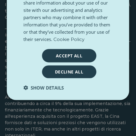
share information about your use of our
ITER è un progetto congiunto a cui partecipano 35 Paesi,
site with our advertising and analytics
tra cui l'Unione Europea, il Regno Unito, la Cina, l'India, la
partners who may combine it with other
Corea del Sud, il Giappone, la Russia e gli Stati Uniti.
information that you’ve provided to them
— Abbiamo assolutamente bisogno di tecnologie
or that they’ve collected from your use of
innovative alternative per avere un approvvigionamento
their services.
Cookie Policy
energetico mondiale massiccio, prevedibile e continuo —
ha sottolineato
Bernard Bigot, ex Direttore Generale di
ITER — Il contributo cinese è semplicemente
ACCEPT ALL
straordinario. La Cina è fortemente motivata e ha il pieno
supporto politico, e finora ha fornito tutti i componenti
DECLINE ALL
innovativi e specifici nei tempi e secondo le specifiche.
Quindi la Cina è davvero un partner esemplare per ITER
— ha affermato Bigot.
SHOW DETAILS
Anche la Cina svolge un ruolo chiave nel progetto,
contribuendo a circa il 9% della sua implementazione, sia
finanziariamente che tecnologicamente. Grazie
all'esperienza acquisita con il progetto EAST, la Cina
fornisce dati e soluzioni preziosi che vengono utilizzati
non solo in ITER, ma anche in altri progetti di ricerca
internazionali.