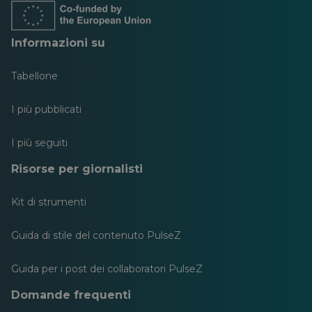
nuova
nuova
nuova
nuova
nuova
nuova
scheda
scheda
scheda
scheda
scheda
scheda
Informazioni su
Tabellone
I più pubblicati
I più seguiti
Risorse per giornalisti
Kit di strumenti
Guida di stile del contenuto PulseZ
Guida per i post dei collaboratori PulseZ
Domande frequenti