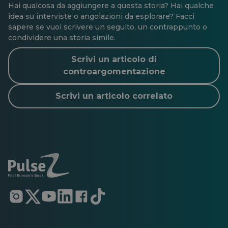
Hai qualcosa da aggiungere a questa storia? Hai qualche
idea su interviste o angolazioni da esplorare? Facci
sapere se vuoi scrivere un seguito, un contrappunto o
condividere una storia simile.
Scrivi un articolo di
controargomentazione
Scrivi un articolo correlato
Si
Si
Si
Si
Si
Si
apre
apre
apre
apre
apre
apre
in
in
in
in
in
in
una
una
una
una
una
una