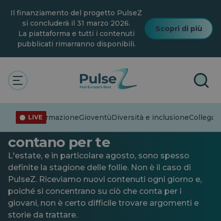
Vai
Il finanziamento del progetto PulseZ
al
contenuto
si concluderà il 31 marzo 2026.
Scopri di più
principale
La piattaforma e tutti i contenuti
pubblicati rimarranno disponibili.
Attualità
Collegare i punti
Gioventù
PulseZ va avanti: unisciti a
Disinformazione
Gioventù
Diversità e inclusione
Collegare
LIVE
noi e mostra le storie che
contano per te
L'estate, e in particolare agosto, sono spesso
definite la stagione delle follie. Non è il caso di
PulseZ. Riceviamo nuovi contenuti ogni giorno e,
poiché si concentrano su ciò che conta per i
giovani, non è certo difficile trovare argomenti e
storie da trattare.