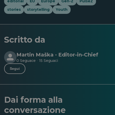
editorial
EU
Europe
Gen-Z
PulseZ
stories
storytelling
Youth
Scritto da
Martin Maška · Editor-in-Chief
0 Seguace
15 Seguaci
·
Segui
Dai forma alla
conversazione