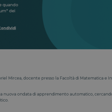
re quando
ulum" dei
Condividi
briel Mircea, docente presso la Facoltà di Matematica e I
e la nuova ondata di apprendimento automatico, cercando di
tico.