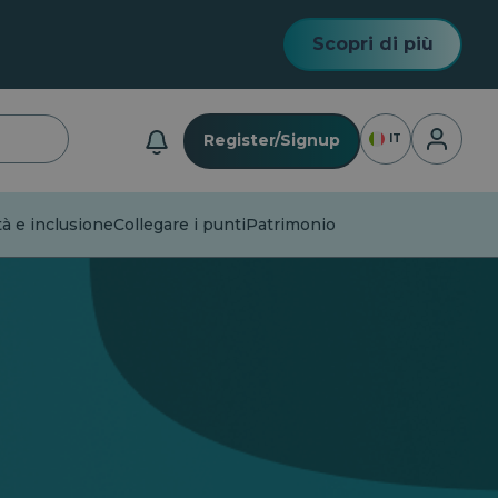
Scopri di più
Accesso
Register/Signup
IT
à e inclusione
Collegare i punti
Patrimonio