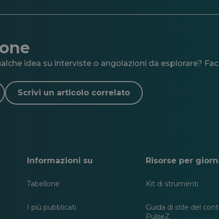
ione
lche idea su interviste o angolazioni da esplorare? Facc
Scrivi un articolo correlato
Informazioni su
Risorse per giorna
Tabellone
Kit di strumenti
I più pubblicati
Guida di stile del con
PulseZ