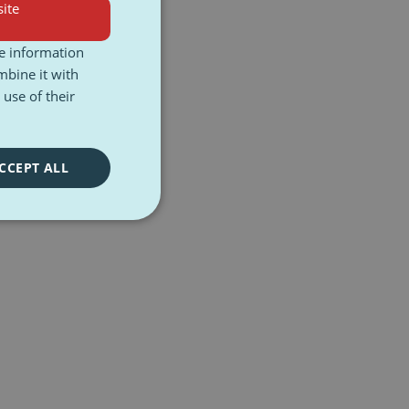
ite
re information
mbine it with
use of their
CCEPT ALL