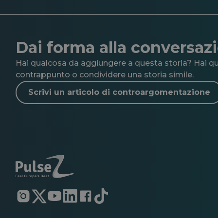
Dai forma alla conversaz
Hai qualcosa da aggiungere a questa storia? Hai qua
contrappunto o condividere una storia simile.
Scrivi un articolo di controargomentazione
Si
Si
Si
Si
Si
Si
apre
apre
apre
apre
apre
apre
in
in
in
in
in
in