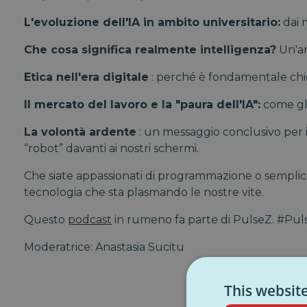
L'evoluzione dell'IA in ambito universitario:
dai 
Che cosa significa realmente intelligenza?
Un'an
Etica nell'era digitale
: perché è fondamentale chied
Il mercato del lavoro e la "paura dell'IA":
come gli
La volontà ardente
: un messaggio conclusivo per i 
“robot” davanti ai nostri schermi.
Che siate appassionati di programmazione o semplicem
tecnologia che sta plasmando le nostre vite.
Questo
podcast
in rumeno fa parte di PulseZ. #Pul
Moderatrice: Anastasia Sucitu
This websit