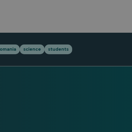
romania
science
students