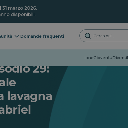
il 31 marzo 2026.
nno disponibili.
unità
Domande frequenti
Disinformazione
Gioventù
Diversit
sodio 29:
iale
la lavagna
abriel