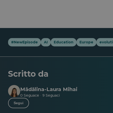
#NewEpisode
AI
Education
Europe
evolut
Scritto da
Mădălina-Laura Mihai
0 Seguace
9 Seguaci
·
Segui