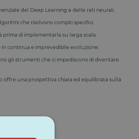
nziale del Deep Learning e delle reti neurali.
goritmi che risolvono compiti specifici.
à prima di implementarla su larga scala.
e in continua e imprevedibile evoluzione.
sono gli strumenti che ci impediscono di diventare
 offre una prospettiva chiara ed equilibrata sulla