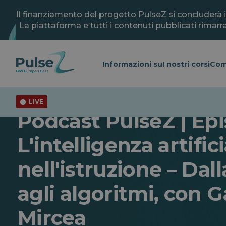
Vai
al
Il finanziamento del progetto PulseZ si concluderà 
contenuto
La piattaforma e tutti i contenuti pubblicati rimarra
principale
Informazioni su
I nostri corsi
Com
LIVE
Generale
Gioventù
Tecnologia
Podcast PulseZ | Epi
L'intelligenza artific
nell'istruzione – Dal
agli algoritmi, con G
Mircea