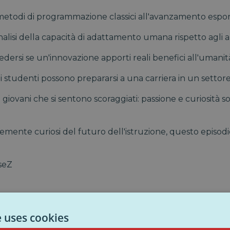
metodi di programmazione classici all'avanzamento espone
alisi della capacità di adattamento umana rispetto agli al
ersi se un'innovazione apporti reali benefici all'umanit
 studenti possono prepararsi a una carriera in un settor
giovani che si sentono scoraggiati: passione e curiosità 
ente curiosi del futuro dell'istruzione, questo episodio
seZ
e uses cookies