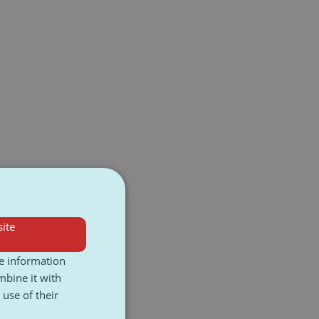
ite
re information
mbine it with
use of their