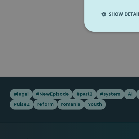
SHOW DETAI
#legal
#NewEpisode
#part2
#system
AI
PulseZ
reform
romania
Youth