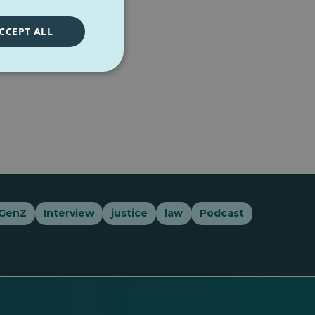
CCEPT ALL
GenZ
Interview
justice
law
Podcast