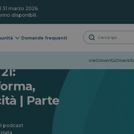
il 31 marzo 2026.
nno disponibili.
unità
Domande frequenti
Disinformazione
Gioventù
Diversità
21:
forma,
ità | Parte
el podcast
ziata