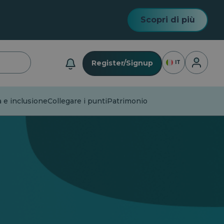
Scopri di più
Accesso
Register/Signup
IT
 e inclusione
Collegare i punti
Patrimonio