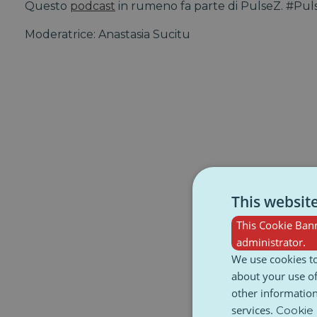
Questo
podcast
in rumeno fa parte di PulseZ. #Pul
Moderatrice: Anastasia Sucitu
This websit
This Cookie Bann
administrator.
We use cookies to
about your use of
other information
services.
Cookie 