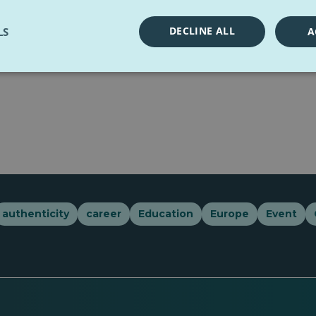
DECLINE ALL
LS
A
authenticity
career
Education
Europe
Event