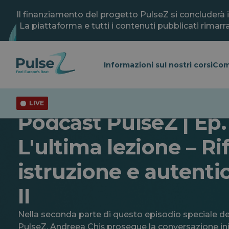
Vai
al
Il finanziamento del progetto PulseZ si concluderà 
contenuto
La piattaforma e tutti i contenuti pubblicati rimarra
principale
Informazioni su
I nostri corsi
Com
LIVE
Generale
Gioventù
Podcast PulseZ | Ep. 
L'ultima lezione – Ri
istruzione e autentic
II
Nella seconda parte di questo episodio speciale d
PulseZ, Andreea Chiș prosegue la conversazione ini