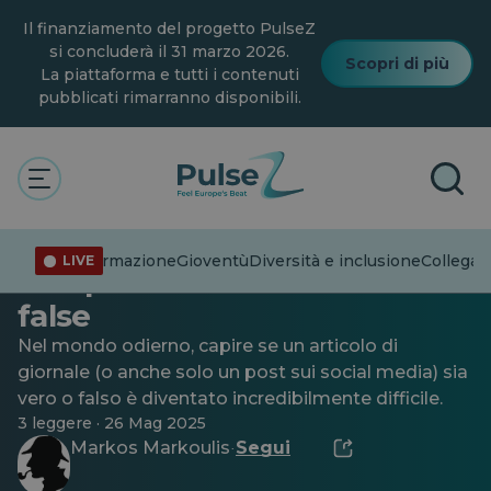
Vai
Il finanziamento del progetto PulseZ
al
contenuto
si concluderà il 31 marzo 2026.
Scopri di più
principale
La piattaforma e tutti i contenuti
pubblicati rimarranno disponibili.
Generale
Oltre il titolo: navigare nel
Disinformazione
Gioventù
Diversità e inclusione
Collegare
LIVE
campo minato delle notizie
false
Nel mondo odierno, capire se un articolo di
giornale (o anche solo un post sui social media) sia
vero o falso è diventato incredibilmente difficile.
3 leggere · 26 Mag 2025
Markos Markoulis
Segui
·