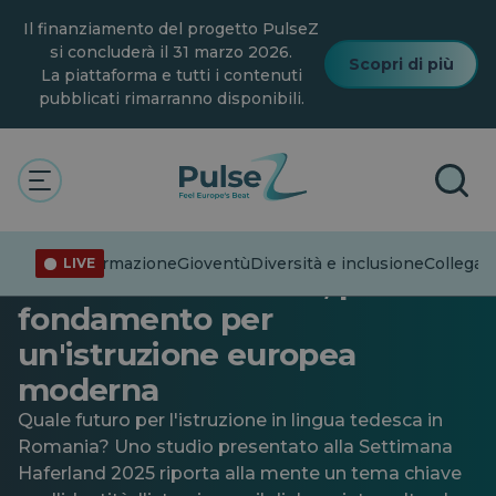
Vai
Il finanziamento del progetto PulseZ
al
contenuto
si concluderà il 31 marzo 2026.
Scopri di più
principale
La piattaforma e tutti i contenuti
pubblicati rimarranno disponibili.
Patrimonio culturale
L'insegnamento della lingua
Disinformazione
Gioventù
Diversità e inclusione
Collegare
LIVE
tedesca in Romania, possibile
fondamento per
un'istruzione europea
moderna
Quale futuro per l'istruzione in lingua tedesca in
Romania? Uno studio presentato alla Settimana
Haferland 2025 riporta alla mente un tema chiave