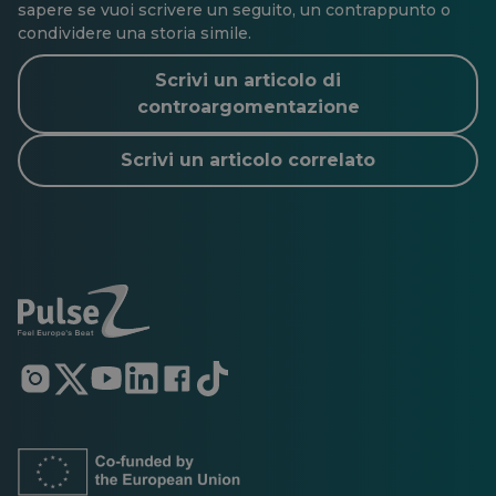
sapere se vuoi scrivere un seguito, un contrappunto o
condividere una storia simile.
Scrivi un articolo di
controargomentazione
Scrivi un articolo correlato
Si
Si
Si
Si
Si
Si
apre
apre
apre
apre
apre
apre
in
in
in
in
in
in
una
una
una
una
una
una
nuova
nuova
nuova
nuova
nuova
nuova
scheda
scheda
scheda
scheda
scheda
scheda