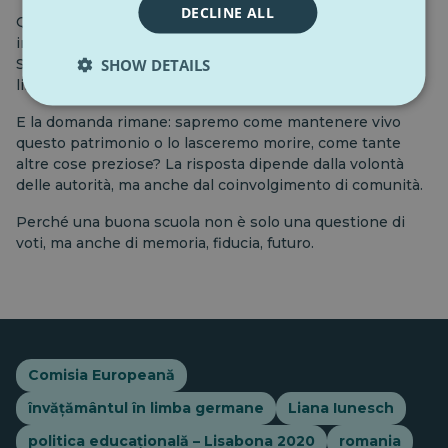
DECLINE ALL
Questo è stato il messaggio trasmesso dall'esperto
invitato, che ha condotto diversi studi in questo campo.
SHOW DETAILS
Si tratta di un'educazione che unisce, non separa. Di un
linguaggio che costruisce ponti, non
muri.
E la domanda rimane: sapremo come mantenere vivo
questo patrimonio o lo lasceremo morire, come tante
altre cose preziose? La risposta dipende dalla volontà
delle autorità, ma anche dal coinvolgimento di
comunità.
Perché una buona scuola non è solo una questione di
voti, ma anche di memoria, fiducia,
futuro.
Comisia Europeană
învățământul în limba germane
Liana Iunesch
politica educațională – Lisabona 2020
romania