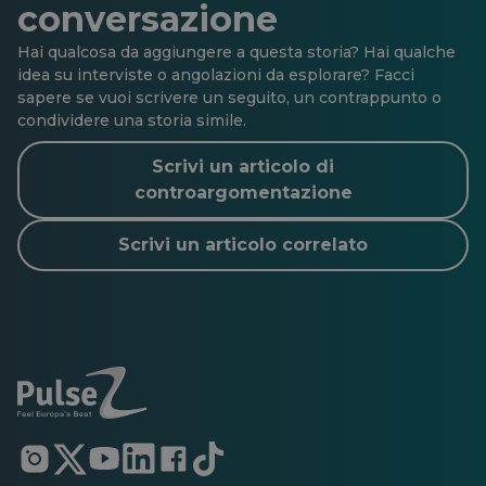
conversazione
Hai qualcosa da aggiungere a questa storia? Hai qualche
idea su interviste o angolazioni da esplorare? Facci
sapere se vuoi scrivere un seguito, un contrappunto o
condividere una storia simile.
Scrivi un articolo di
controargomentazione
Scrivi un articolo correlato
Si
Si
Si
Si
Si
Si
apre
apre
apre
apre
apre
apre