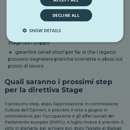
disabilità
eliminare i requisiti non giustificati come
DECLINE ALL
l’esperienza lavorativa pregressa e riconoscere il
tirocinio come esperienza professionale
SHOW DETAILS
fissare un limite per evitare che il periodo di
stage duri troppo
garantire canali sicuri per far sì che i ragazzi
possano segnalare pratiche scorrette o abusi sul
posto di lavoro
Quali saranno i prossimi step
per la direttiva Stage
Il prossimo step, dopo l’approvazione in commissione
Cultura dell’Opinion, è previsto il voto a giugno in
commissione per l’occupazione e gli affari sociali del
Parlamento europeo (EMPL). A luglio invece è previsto il
voto in plenaria, per arrivare poi, dopo l’estate al dialogo