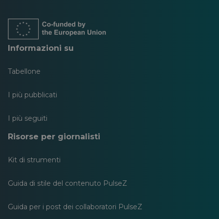
in
in
in
in
in
in
una
una
una
una
una
una
nuova
nuova
nuova
nuova
nuova
nuova
scheda
scheda
scheda
scheda
scheda
scheda
Informazioni su
Tabellone
I più pubblicati
I più seguiti
Risorse per giornalisti
Kit di strumenti
Guida di stile del contenuto PulseZ
Guida per i post dei collaboratori PulseZ