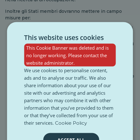
Inoltre gli Stati membri dovranno mettere in campo
misure per:
monitorare le percentuali elevate di tirocinanti
This website uses cookies
rispetto ai lavoratori presso lo stesso datore di
lavoro, con particolare attenzione ai casi in cui più
This Cookie Banner was deleted and is
tirocini si susseguono senza poi prevedere un
no longer working. Please contact the
reale inserimento nell’organico
website administrator.
contrastare la discriminazione e promuovere
We use cookies to personalise content,
l’accesso equo ai tirocini, soprattutto per persone
ads and to analyse our traffic. We also
con minori opportunità
share information about your use of our
site with our advertising and analytics
porre l’attenzione alla tutela del benessere e
partners who may combine it with other
della sicurezza dei tirocinanti, con misure per
information that you’ve provided to them
prevenire molestie psicologiche e sessuali
or that they’ve collected from your use of
sostenere Pmi e ong tramite fondi europei e
their services.
Cookie Policy
incentivi per offrire tirocini di qualità
garantire accessibilità per i tirocinanti con
ACCEPT ALL