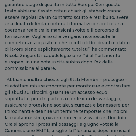
garantire stage di qualità in tutta Europa. Con questo
testo abbiamo fissato criteri chiari: gli stahedovranno
essere regolati da un contratto scritto e retribuito, avere
una durata definita, contenuti formativi concreti e una
coerenza reale tra le mansioni svolte e il percorso di
formazione. Vogliamo che vengano riconosciute le
competenze acquisite e che i diritti di tirocinanti e datori
di lavoro siano esplicitamente tutelati”, ha commentato
Nicola Zingaretti, capodelegazione Pd al Parlamento
europeo, in una nota uscita subito dopo l’ok della
commissione al parere.
“Abbiamo inoltre chiesto agli Stati Membri – prosegue –
di adottare misure concrete per monitorare e contrastare
gli abusi sui tirocini, garantire un accesso equo
soprattutto per chi parte da condizioni di svantaggio,
assicurare protezione sociale, sicurezza e benessere per
i tirocinanti e definire un termine temporale che indichi
la durata massima, ovvero non eccessiva, di un tirocinio.
Ora si aprono i prossimi passaggi: a giugno voterà la
Commissione EMPL, a luglio la Plenaria e, dopo, inizierà il