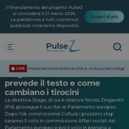
Vai
Il finanziamento del progetto PulseZ
al
contenuto
si concluderà il 31 marzo 2026.
Scopri di più
principale
La piattaforma e tutti i contenuti
pubblicati rimarranno disponibili.
Attualità
A che punto è la direttiva
Disinformazione
Gioventù
Diversità e inclusione
Collegare
LIVE
Stage al Parlamento Ue: cosa
prevede il testo e come
cambiano i tirocini
La direttiva Stage, di cui è relatore Nicola Zingaretti
(Pd), prosegue il suo iter al Parlamento europeo.
Dopo l’ok commissione Cultura i prossimi step
saranno il voto in commissione Affari sociali del
Parlamento europeo e poi il voto in plenaria a