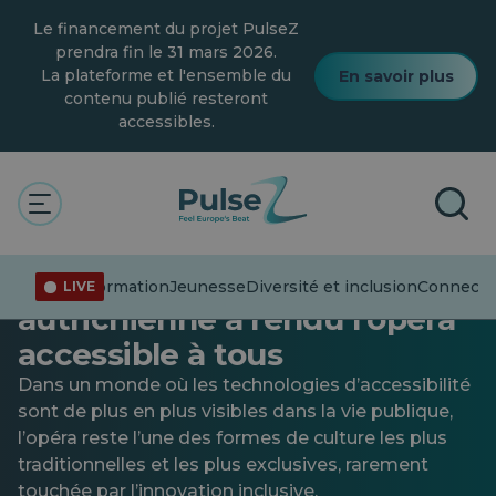
Skip
Le financement du projet PulseZ
to
main
prendra fin le 31 mars 2026.
content
La plateforme et l'ensemble du
En savoir plus
contenu publié resteront
accessibles.
Patrimoine culturel
Une révolution à l'opéra :
comment une petite ville
Désinformation
Jeunesse
Diversité et inclusion
Connecter
LIVE
autrichienne a rendu l'opéra
accessible à tous
Dans un monde où les technologies d’accessibilité
sont de plus en plus visibles dans la vie publique,
l’opéra reste l’une des formes de culture les plus
traditionnelles et les plus exclusives, rarement
touchée par l’innovation inclusive.