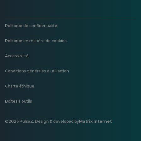
Politique de confidentialité
Politique en matière de cookies
Accessibilité
Conditions générales d’utilisation
Charte éthique
Boîtes à outils
©2026 PulseZ. Design & developed by
Matrix Internet
S'ouvre
dans
un
nouvel