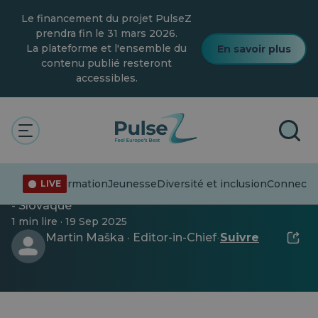
Skip
Le financement du projet PulseZ
to
main
prendra fin le 31 mars 2026.
content
La plateforme et l'ensemble du
En savoir plus
contenu publié resteront
accessibles.
Test – SlovaqueTest –
SlovaqueTest – Slovaque
Désinformation
Jeunesse
Diversité et inclusion
Connecter
LIVE
Test - Slovaque Test - SlovaqueTest - SlovaqueTest
- Slovaque
1 min lire · 19 Sep 2025
Martin Maška · Editor-in-Chief
Suivre
·