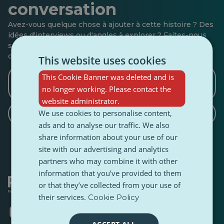
conversation
Avez-vous quelque chose à ajouter à cette histoire ? Des
idées d'interviews ou d'angles à explorer ? Faites-nous
savoir si vous souhaitez écrire une suite, un contrepoint
ou partager une histoire similaire.
This website uses cookies
This Cookie Banner was deleted and is
Rédiger un article de contre-
no longer working. Please contact the
argumentation
website administrator.
We use cookies to personalise content,
Rédiger un article sur le sujet
ads and to analyse our traffic. We also
share information about your use of our
site with our advertising and analytics
partners who may combine it with other
information that you’ve provided to them
or that they’ve collected from your use of
their services.
Cookie Policy
S'ouvre
S'ouvre
S'ouvre
S'ouvre
S'ouvre
S'ouvre
dans
dans
dans
dans
dans
dans
ACCEPT ALL