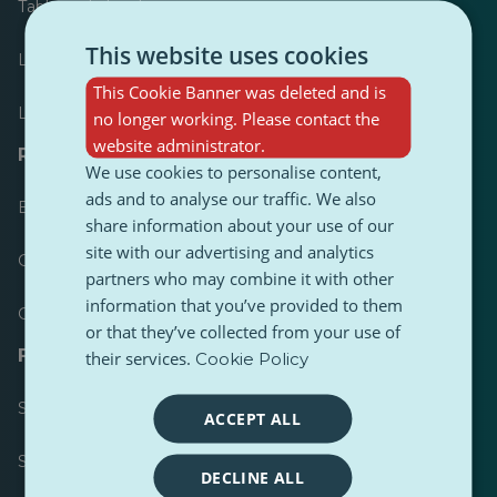
Tableau de bord
This website uses cookies
Le plus publié
This Cookie Banner was deleted and is
Les plus suivis
no longer working. Please contact the
website administrator.
Ressources pour les journalistes
We use cookies to personalise content,
ads and to analyse our traffic. We also
Boîtes à outils
share information about your use of our
site with our advertising and analytics
Guide de style de contenu PulseZ
partners who may combine it with other
information that you’ve provided to them
Guide de publication pour les contributeurs PulseZ
or that they’ve collected from your use of
FAQ
their services.
Cookie Policy
Soumettre une demande
ACCEPT ALL
Signaler un problème
DECLINE ALL