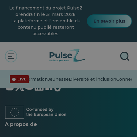
Skip
Le financement du projet PulseZ
to
main
prendra fin le 31 mars 2026.
content
La plateforme et l'ensemble du
En savoir plus
contenu publié resteront
accessibles.
Désinformation
Jeunesse
Diversité et inclusion
Connecte
LIVE
S'ouvre
S'ouvre
S'ouvre
S'ouvre
S'ouvre
S'ouvre
dans
dans
dans
dans
dans
dans
un
un
un
un
un
un
nouvel
nouvel
nouvel
nouvel
nouvel
nouvel
onglet
onglet
onglet
onglet
onglet
onglet
A propos de