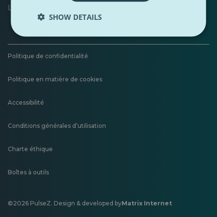
Laisser un commentaire
SHOW DETAILS
Politique de confidentialité
Politique en matière de cookies
Accessibilité
Conditions générales d’utilisation
Charte éthique
Boîtes à outils
©2026 PulseZ. Design & developed by
Matrix Internet
S'ouvre
dans