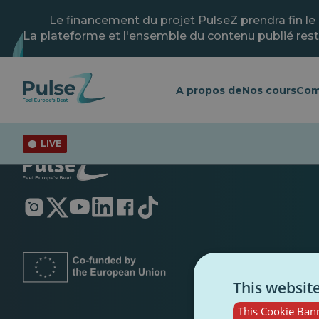
Skip
to
Le financement du projet PulseZ prendra fin le
main
La plateforme et l'ensemble du contenu publié rest
content
A propos de
Nos cours
Com
LIVE
S'ouvre
S'ouvre
S'ouvre
S'ouvre
S'ouvre
S'ouvre
dans
dans
dans
dans
dans
dans
un
un
un
un
un
un
nouvel
nouvel
nouvel
nouvel
nouvel
nouvel
onglet
onglet
onglet
onglet
onglet
onglet
This websit
This Cookie Bann