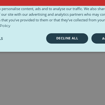
 personalise content, ads and to analyse our traffic. We also sha
lité
Conditions générales d’utilisation
Charte éthique
Boîtes à outils
 our site with our advertising and analytics partners who may co
 that you’ve provided to them or that they’ve collected from your 
Policy
DECLINE ALL
LS
A