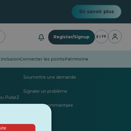
En savoir plus
Connexio
Register/Signup
FR
 inclusion
Connecter les points
Patrimoine
s
FAQ
Soumettre une demande
Signaler un problème
nu PulseZ
Laisser un commentaire
r les
ite