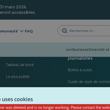
 31 mars 2026.
eront accessibles.
munauté
FAQ
Désinformation
Jeunesse
Diversité et
A propos de
Ressources pour le
journalistes
Tableau de bord
Boîtes à outils
Le plus publié
Guide de style de conte
Les plus suivis
Guide de publication pou
e uses cookies
contributeurs PulseZ
er was deleted and is no longer working. Please contact the webs