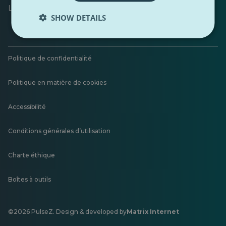
Laisser un commentaire
SHOW DETAILS
Politique de confidentialité
Politique en matière de cookies
Accessibilité
Conditions générales d’utilisation
Charte éthique
Boîtes à outils
©2026 PulseZ. Design & developed by
Matrix Internet
S'ouvre
dans