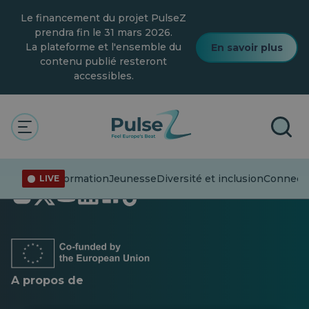
Skip
Le financement du projet PulseZ
to
main
prendra fin le 31 mars 2026.
content
La plateforme et l'ensemble du
En savoir plus
contenu publié resteront
accessibles.
Désinformation
Jeunesse
Diversité et inclusion
Connecte
LIVE
S'ouvre
S'ouvre
S'ouvre
S'ouvre
S'ouvre
S'ouvre
dans
dans
dans
dans
dans
dans
un
un
un
un
un
un
nouvel
nouvel
nouvel
nouvel
nouvel
nouvel
onglet
onglet
onglet
onglet
onglet
onglet
A propos de