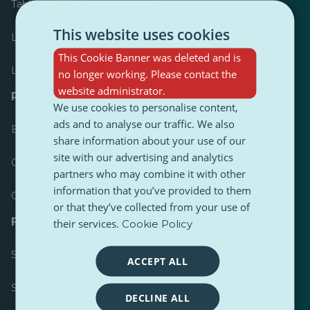
Tableau de bord
This website uses cookies
Le plus publié
This Cookie Banner was deleted and is
Les plus suivis
no longer working. Please contact the
website administrator.
Ressources pour les journalistes
We use cookies to personalise content,
ads and to analyse our traffic. We also
Boîtes à outils
share information about your use of our
site with our advertising and analytics
Guide de style de contenu PulseZ
partners who may combine it with other
information that you’ve provided to them
Guide de publication pour les contributeurs PulseZ
or that they’ve collected from your use of
FAQ
their services.
Cookie Policy
Soumettre une demande
ACCEPT ALL
Signaler un problème
DECLINE ALL