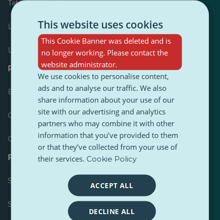
Tableau de bord
This website uses cookies
Le plus publié
This Cookie Banner was deleted and is
Les plus suivis
no longer working. Please contact the
website administrator.
Ressources pour les journalistes
We use cookies to personalise content,
ads and to analyse our traffic. We also
Boîtes à outils
share information about your use of our
site with our advertising and analytics
Guide de style de contenu PulseZ
partners who may combine it with other
information that you’ve provided to them
Guide de publication pour les contributeurs PulseZ
or that they’ve collected from your use of
FAQ
their services.
Cookie Policy
Soumettre une demande
ACCEPT ALL
Signaler un problème
DECLINE ALL