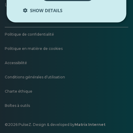
Laisser un commentaire
SHOW DETAILS
Politique de confidentialité
Politique en matière de cookies
Accessibilité
Conditions générales d’utilisation
Charte éthique
Boîtes à outils
©2026 PulseZ. Design & developed by
Matrix Internet
S'ouvre
dans