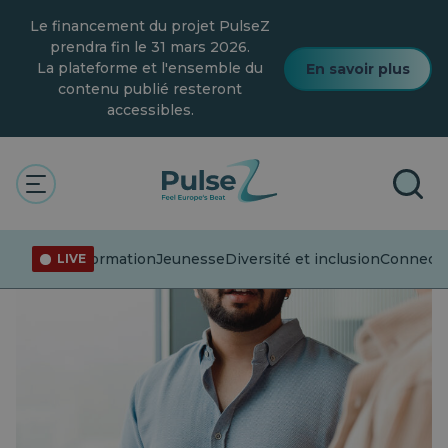
Skip
Le financement du projet PulseZ
to
main
prendra fin le 31 mars 2026.
content
La plateforme et l'ensemble du
En savoir plus
contenu publié resteront
accessibles.
Désinformation
Jeunesse
Diversité et inclusion
Connecter
LIVE