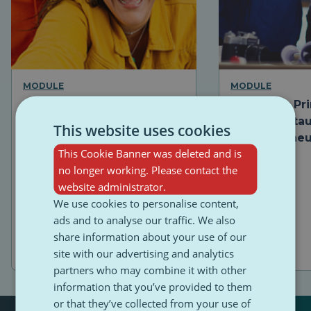
MODULE
MODULE
Module obligatoire :
Module 1 : Pr
Introduction à PulseZ et à
fondamentau
This website uses cookies
notre stratégie éditoriale
l’entrepreneu
This Cookie Banner was deleted and is
médias
no longer working. Please contact the
website administrator.
We use cookies to personalise content,
ads and to analyse our traffic. We also
share information about your use of our
site with our advertising and analytics
partners who may combine it with other
information that you’ve provided to them
or that they’ve collected from your use of