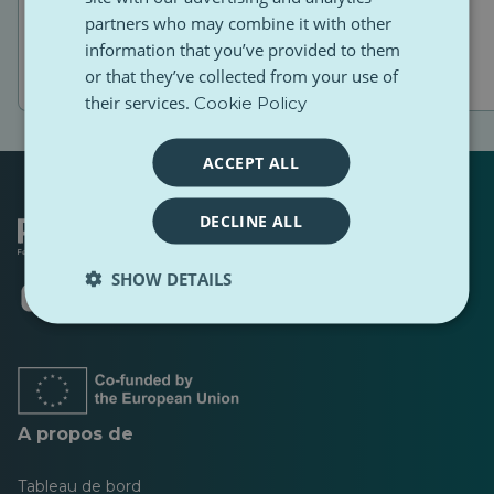
partners who may combine it with other
information that you’ve provided to them
or that they’ve collected from your use of
their services.
Cookie Policy
ACCEPT ALL
DECLINE ALL
SHOW DETAILS
S'ouvre
S'ouvre
S'ouvre
S'ouvre
S'ouvre
S'ouvre
dans
dans
dans
dans
dans
dans
un
un
un
un
un
un
nouvel
nouvel
nouvel
nouvel
nouvel
nouvel
onglet
onglet
onglet
onglet
onglet
onglet
A propos de
Tableau de bord