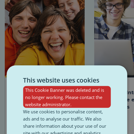
This website uses cookies
MODULE
MODULE
This Cookie Banner was deleted and is
Module obligatoire :
Module 1 : In
no longer working. Please contact the
Introduction à PulseZ et à
journalisme e
website administrator.
notre stratégie éditoriale
des médias
We use cookies to personalise content,
ads and to analyse our traffic. We also
share information about your use of our
site with our advertising and analytics