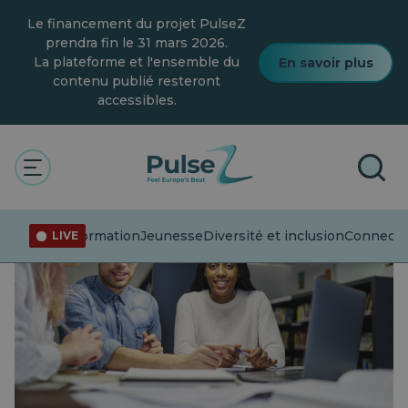
Skip
Le financement du projet PulseZ
to
main
prendra fin le 31 mars 2026.
content
La plateforme et l'ensemble du
En savoir plus
contenu publié resteront
accessibles.
Désinformation
Jeunesse
Diversité et inclusion
Connecter
LIVE