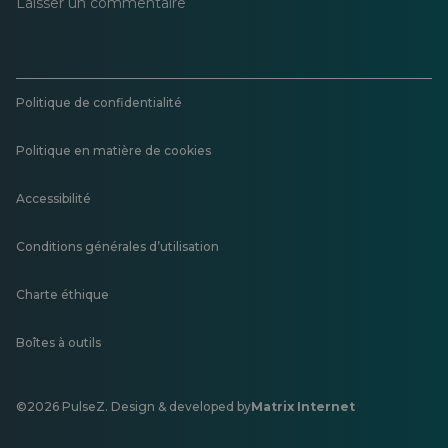
Laisser un commentaire
Politique de confidentialité
Politique en matière de cookies
Accessibilité
Conditions générales d’utilisation
Charte éthique
Boîtes à outils
©2026 PulseZ. Design & developed by
Matrix Internet
S'ouvre
dans