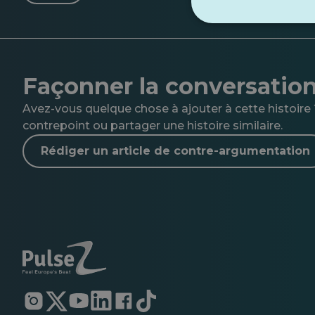
Façonner la conversatio
Avez-vous quelque chose à ajouter à cette histoire ?
contrepoint ou partager une histoire similaire.
Rédiger un article de contre-argumentation
S'ouvre
S'ouvre
S'ouvre
S'ouvre
S'ouvre
S'ouvre
dans
dans
dans
dans
dans
dans