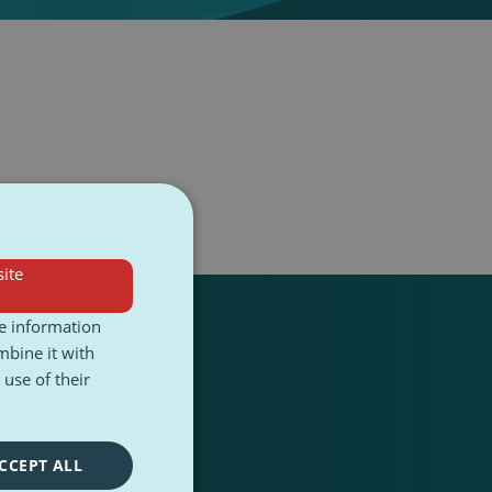
ite
re information
mbine it with
use of their
CCEPT ALL