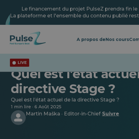
Skip
to
Le financement du projet PulseZ prendra fin le
main
La plateforme et l'ensemble du contenu publié rest
content
A propos de
Nos cours
Com
LIVE
Quel est l’état actuel
directive Stage ?
Quel est l’état actuel de la directive Stage ?
1 min lire · 6 Août 2025
Martin Maška · Editor-in-Chief
Suivre
·