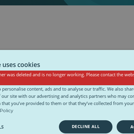
e uses cookies
er was deleted and is no longer working. Please contact the webs
 personalise content, ads and to analyse our traffic. We also sha
 our site with our advertising and analytics partners who may co
 that you’ve provided to them or that they’ve collected from your 
Policy
DECLINE ALL
LS
A