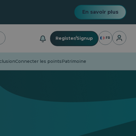
En savoir plus
Connexio
Register/Signup
FR
clusion
Connecter les points
Patrimoine