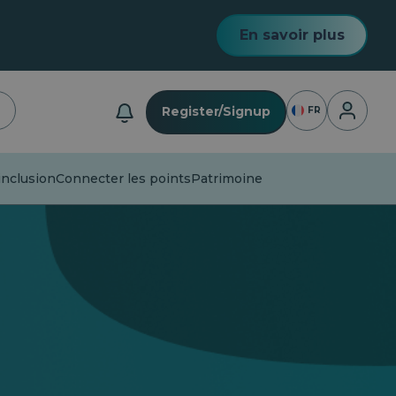
En savoir plus
Connexio
Register/Signup
FR
nclusion
Connecter les points
Patrimoine