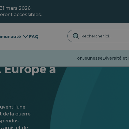
 31 mars 2026.
eront accessibles.
munauté
FAQ
Désinformation
Jeunesse
Diversité et i
 Europe à
ouvent l'une
t de la guerre
uspendus
rs amis et de