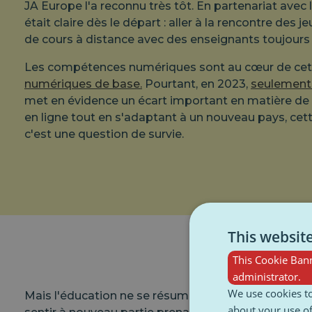
JA Europe l'a reconnu très tôt. En partenariat avec 
était claire dès le départ : aller à la rencontre des
de cours à distance avec des enseignants toujours 
Les compétences numériques sont au cœur de cette
numériques de base.
Pourtant, en 2023,
seulement 
met en évidence un écart important en matière de c
en ligne tout en s'adaptant à un nouveau pays, cett
c'est une question de survie.
This websit
This Cookie Bann
administrator.
We use cookies to
Mais l'éducation ne se résume pas à la technologie
about your use of