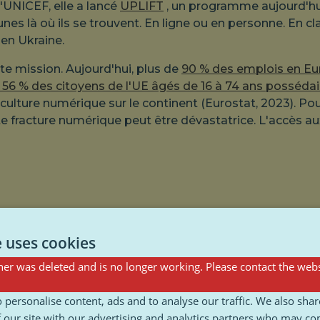
l'UNICEF, elle a lancé
UPLIFT
, un programme aujourd'hu
 jeunes là où ils se trouvent. En ligne ou en personne. En
en Ukraine.
 mission. Aujourd'hui, plus de
90 % des emplois en Eu
56 % des citoyens de l'UE âgés de 16 à 74 ans possé
ulture numérique sur le continent (Eurostat, 2023). Pour
e fracture numérique peut être dévastatrice. L'accès aux
e uses cookies
er was deleted and is no longer working. Please contact the webs
 personalise content, ads and to analyse our traffic. We also sha
. C'est aussi une question d'appartenance. De se retro
 our site with our advertising and analytics partners who may co