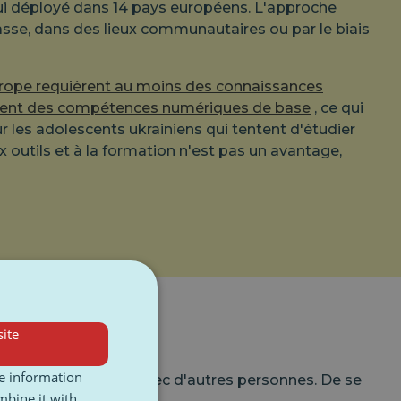
i déployé dans 14 pays européens. L'approche
 classe, dans des lieux communautaires ou par le biais
rope requièrent au moins des connaissances
daient des compétences numériques de base
, ce qui
 les adolescents ukrainiens qui tentent d'étudier
 outils et à la formation n'est pas un avantage,
ite
re information
uver dans une pièce avec d'autres personnes. De se
mbine it with