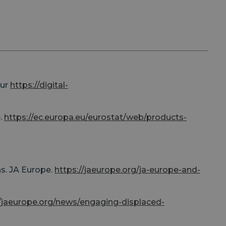
sur
https://digital-
.
https://ec.europa.eu/eurostat/web/products-
ns. JA Europe.
https://jaeurope.org/ja-europe-and-
//jaeurope.org/news/engaging-displaced-