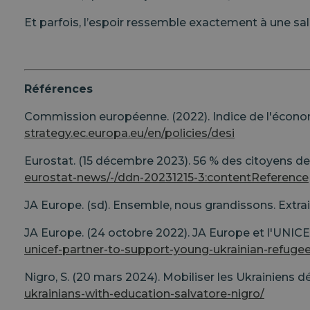
Et parfois, l’espoir ressemble exactement à une sal
Références
Commission européenne. (2022). Indice de l'économ
strategy.ec.europa.eu/en/policies/desi
Eurostat. (15 décembre 2023). 56 % des citoyens 
eurostat-news/-/ddn-20231215-3​:contentReference[o
JA Europe. (sd). Ensemble, nous grandissons. Extra
JA Europe. (24 octobre 2022). JA Europe et l'UNICEF
unicef-partner-to-support-young-ukrainian-refuge
Nigro, S. (20 mars 2024). Mobiliser les Ukrainiens 
ukrainians-with-education-salvatore-nigro/