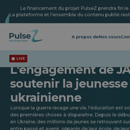
Skip
to
Le financement du projet PulseZ prendra fin le
main
La plateforme et l'ensemble du contenu publié rest
content
A propos de
Nos cours
Com
LIVE
Actualités
Diversité et inclusion
Jeunesse
L'engagement de JA
soutenir la jeunesse
ukrainienne
Lorsque la guerre ravage une vie, l'éducation est s
des premières choses à disparaître. Depuis le débu
en Ukraine, des millions de jeunes se retrouvent s
entre passé et avenir, séparés de leur école, de leu