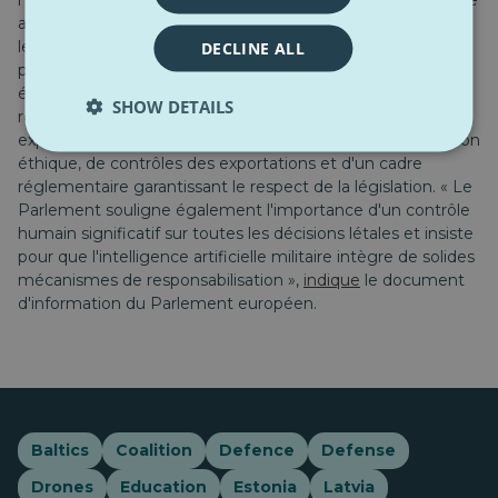
modernisant » la guerre. En Ukraine, ils sont devenus l'arme
ayant causé le plus de pertes du côté russe. L'UE soutient
le développement et les investissements dans la
DECLINE ALL
production et l'innovation. Cependant, l'Europe est
également confrontée à des défis en matière de
SHOW DETAILS
réglementation des drones, tant civils que militaires. Les
experts appellent à la mise en œuvre d'une réglementation
éthique, de contrôles des exportations et d'un cadre
réglementaire garantissant le respect de la législation. « Le
Parlement souligne également l'importance d'un contrôle
humain significatif sur toutes les décisions létales et insiste
pour que l'intelligence artificielle militaire intègre de solides
mécanismes de responsabilisation »,
indique
le document
d'information du Parlement européen.
Baltics
Coalition
Defence
Defense
Drones
Education
Estonia
Latvia