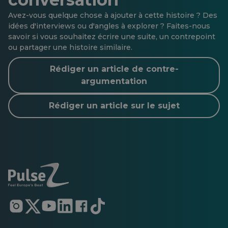
Avez-vous quelque chose à ajouter à cette histoire ? Des
idées d'interviews ou d'angles à explorer ? Faites-nous
savoir si vous souhaitez écrire une suite, un contrepoint
ou partager une histoire similaire.
Rédiger un article de contre-
argumentation
Rédiger un article sur le sujet
S'ouvre
S'ouvre
S'ouvre
S'ouvre
S'ouvre
S'ouvre
dans
dans
dans
dans
dans
dans
un
un
un
un
un
un