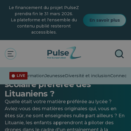
Skip
Le financement du projet PulseZ
to
main
prendra fin le 31 mars 2026.
content
La plateforme et l'ensemble du
En savoir plus
contenu publié resteront
accessibles.
Technologie
L’éducation aux drones sera-
t-elle la nouvelle matière
Désinformation
Jeunesse
Diversité et inclusion
Connecter
LIVE
scolaire préférée des
Lituaniens ?
Quelle était votre matière préférée au lycée ?
Aviez-vous des matières originales qui, vous en
êtes sûr, ne sont enseignées nulle part ailleurs ? En
Lituanie, les enfants apprendront à piloter des
drones dans le cadre d'un entraînement à la