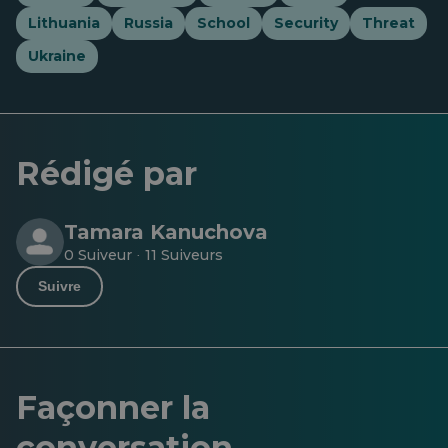
Lithuania
Russia
School
Security
Threat
Ukraine
Rédigé par
Tamara Kanuchova
0 Suiveur
11 Suiveurs
·
Suivre
Façonner la
conversation