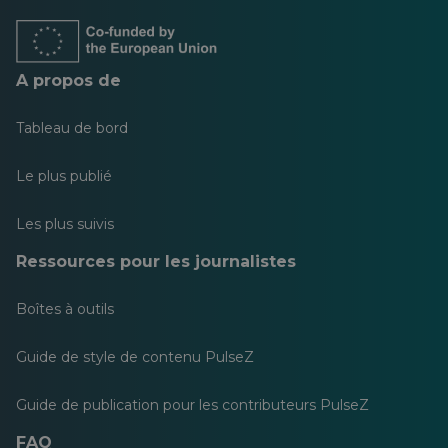
nouvel
nouvel
nouvel
nouvel
nouvel
nouvel
onglet
onglet
onglet
onglet
onglet
onglet
A propos de
Tableau de bord
Le plus publié
Les plus suivis
Ressources pour les journalistes
Boîtes à outils
Guide de style de contenu PulseZ
Guide de publication pour les contributeurs PulseZ
FAQ