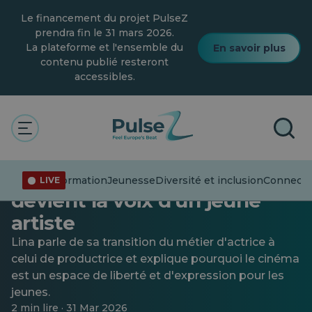
Skip
Le financement du projet PulseZ
to
main
prendra fin le 31 mars 2026.
content
La plateforme et l'ensemble du
En savoir plus
contenu publié resteront
accessibles.
Connecter les points
Jeunesse
Derrière la caméra avec du
cœur : quand le montage
Désinformation
Jeunesse
Diversité et inclusion
Connecter
LIVE
devient la voix d'un jeune
artiste
Lina parle de sa transition du métier d'actrice à
celui de productrice et explique pourquoi le cinéma
est un espace de liberté et d'expression pour les
jeunes.
2 min lire · 31 Mar 2026