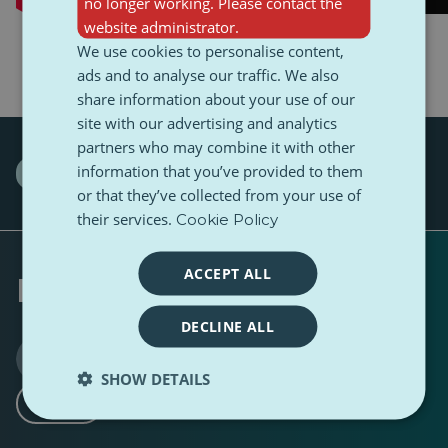
no longer working. Please contact the
website administrator.
We use cookies to personalise content,
ads and to analyse our traffic. We also
share information about your use of our
site with our advertising and analytics
partners who may combine it with other
information that you’ve provided to them
film
production
or that they’ve collected from your use of
their services.
Cookie Policy
ACCEPT ALL
Rédigé par
DECLINE ALL
Milan Golob
0 Suiveur
0 Suiveur
·
SHOW DETAILS
Suivre