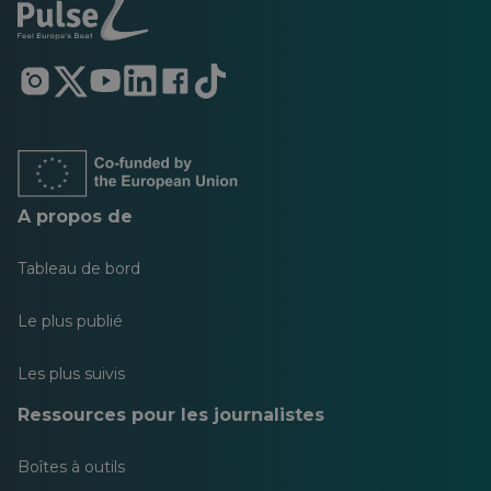
S'ouvre
S'ouvre
S'ouvre
S'ouvre
S'ouvre
S'ouvre
dans
dans
dans
dans
dans
dans
un
un
un
un
un
un
nouvel
nouvel
nouvel
nouvel
nouvel
nouvel
onglet
onglet
onglet
onglet
onglet
onglet
A propos de
Tableau de bord
Le plus publié
Les plus suivis
Ressources pour les journalistes
Boîtes à outils