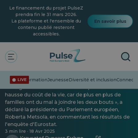
Skip
Le financement du projet PulseZ
to
main
prendra fin le 31 mars 2026.
content
La plateforme et l'ensemble du
En savoir plus
contenu publié resteront
accessibles.
Actualités
Jeunesse
Coût de la vie en Europe : où
les prix sont les plus élevés
Désinformation
Jeunesse
Diversité et inclusion
Connecter
LIVE
« Les gens sont naturellement inquiets de la
hausse du coût de la vie, car de plus en plus de
familles ont du mal à joindre les deux bouts », a
déclaré la présidente du Parlement européen,
Roberta Metsola, en commentant les résultats de
l'enquête d'Eurostat.
3 min lire · 18 Avr 2025