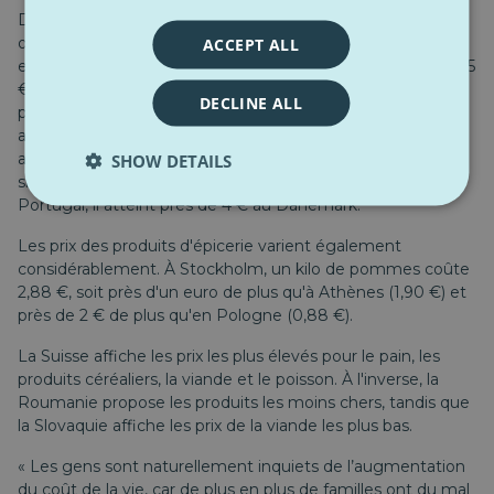
Des différences de prix importantes sont également
ACCEPT ALL
observées dans les services liés aux loisirs en Europe. Par
exemple, un dîner pour deux au restaurant coûte environ 65
€ à Berlin, contre seulement 50 € à Bucarest. Les prix des
DECLINE ALL
places de cinéma varient également considérablement,
avec un coût moyen de 7,50 € au Portugal, mais pouvant
SHOW DETAILS
atteindre 21 € en Suisse. Le prix du café suit une tendance
similaire : alors qu'une tasse coûte environ 1,50 € au
Portugal, il atteint près de 4 € au Danemark.
Les prix des produits d'épicerie varient également
considérablement. À Stockholm, un kilo de pommes coûte
2,88 €, soit près d'un euro de plus qu'à Athènes (1,90 €) et
près de 2 € de plus qu'en Pologne (0,88 €).
La Suisse affiche les prix les plus élevés pour le pain, les
produits céréaliers, la viande et le poisson. À l'inverse, la
Roumanie propose les produits les moins chers, tandis que
la Slovaquie affiche les prix de la viande les plus bas.
« Les gens sont naturellement inquiets de l’augmentation
du coût de la vie, car de plus en plus de familles ont du mal