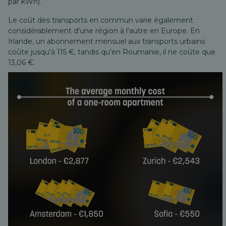
par kWh).
Le coût des transports en commun varie également
considérablement d'une région à l'autre en Europe. En
Irlande, un abonnement mensuel aux transports urbains
coûte jusqu'à 115 €, tandis qu'en Roumanie, il ne coûte que
13,06 €.