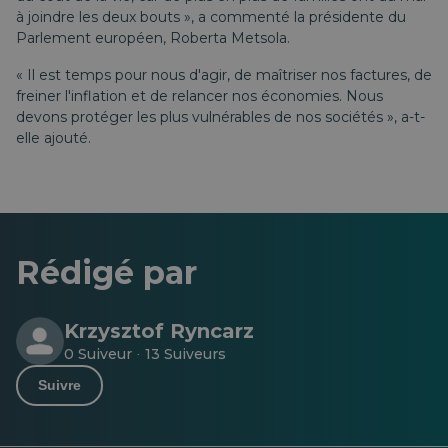
à joindre les deux bouts », a commenté la présidente du
Parlement européen, Roberta Metsola.
« Il est temps pour nous d'agir, de maîtriser nos factures, de
freiner l'inflation et de relancer nos économies. Nous
devons protéger les plus vulnérables de nos sociétés », a-t-
elle ajouté.
Rédigé par
Krzysztof Ryncarz
0 Suiveur
13 Suiveurs
·
Suivre