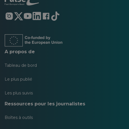
S'ouvre
S'ouvre
S'ouvre
S'ouvre
S'ouvre
S'ouvre
dans
dans
dans
dans
dans
dans
un
un
un
un
un
un
nouvel
nouvel
nouvel
nouvel
nouvel
nouvel
onglet
onglet
onglet
onglet
onglet
onglet
A propos de
Tableau de bord
Le plus publié
Les plus suivis
Ressources pour les journalistes
Boîtes à outils