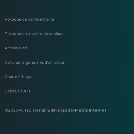
Politique de confidentialité
Politique en matière de cookies
Accessibilité
Conditions générales d’utilisation
Charte éthique
Boîtes à outils
©2026 PulseZ. Design & developed by
Matrix Internet
S'ouvre
dans
un
nouvel