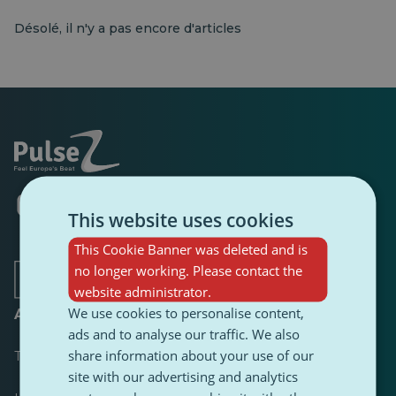
Désolé, il n'y a pas encore d'articles
S'ouvre
S'ouvre
S'ouvre
S'ouvre
S'ouvre
S'ouvre
dans
dans
This website uses cookies
dans
dans
dans
dans
un
un
un
un
un
un
This Cookie Banner was deleted and is
nouvel
nouvel
nouvel
nouvel
nouvel
nouvel
onglet
onglet
onglet
onglet
onglet
onglet
no longer working. Please contact the
website administrator.
We use cookies to personalise content,
A propos de
ads and to analyse our traffic. We also
share information about your use of our
Tableau de bord
site with our advertising and analytics