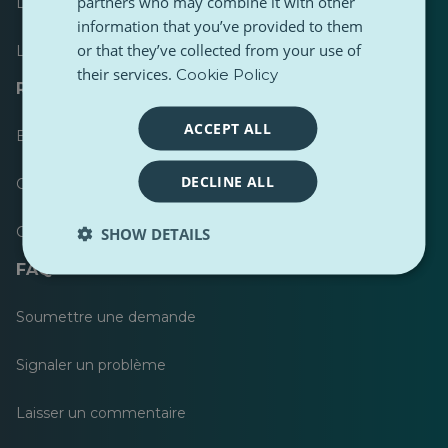
partners who may combine it with other
Le plus publié
information that you’ve provided to them
or that they’ve collected from your use of
Les plus suivis
their services.
Cookie Policy
Ressources pour les journalistes
ACCEPT ALL
Boîtes à outils
DECLINE ALL
Guide de style de contenu PulseZ
Guide de publication pour les contributeurs PulseZ
SHOW DETAILS
FAQ
Soumettre une demande
Signaler un problème
Laisser un commentaire