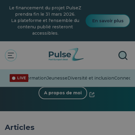
Skip
Le financement du projet PulseZ
to
main
prendra fin le 31 mars 2026.
content
La plateforme et l'ensemble du
En savoir plus
contenu publié resteront
accessibles.
< Retour au profil
Zofia Grosse
12 Suiveurs
·
0 Suivant
Désinformation
Jeunesse
Diversité et inclusion
Connecter
LIVE
A propos de moi
Articles