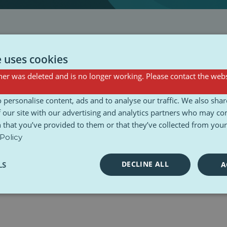
e uses cookies
er was deleted and is no longer working. Please contact the webs
 personalise content, ads and to analyse our traffic. We also sha
 our site with our advertising and analytics partners who may co
 that you’ve provided to them or that they’ve collected from your 
Policy
DECLINE ALL
LS
A