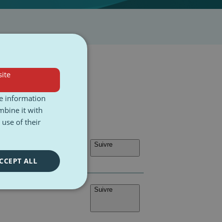
ite
re information
mbine it with
use of their
Suivre
CCEPT ALL
Suivre