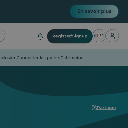
En savoir plus
Connexio
Register/Signup
FR
nclusion
Connecter les points
Patrimoine
Partager