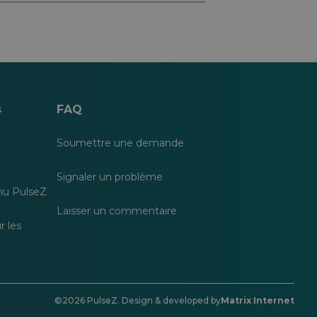
s
FAQ
Soumettre une demande
Signaler un problème
nu PulseZ
Laisser un commentaire
r les
©2026 PulseZ. Design & developed by
Matrix Internet
S'ouvre