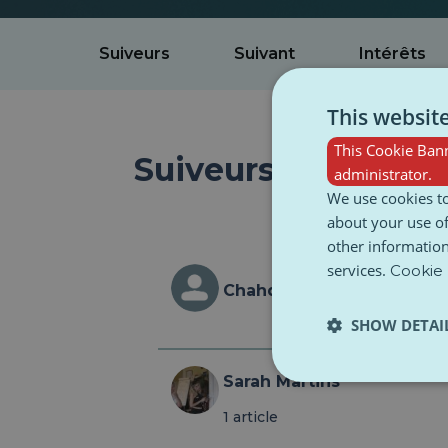
Suiveurs
Suivant
Intérêts
This websit
This Cookie Bann
Suiveurs
administrator.
We use cookies to
about your use of
other information
services.
Cookie 
Chahd Rachidi
SHOW DETAI
Sarah Martins
1 article