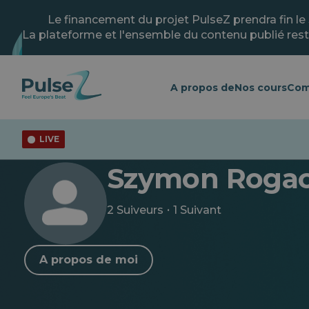
Skip
to
Le financement du projet PulseZ prendra fin le
main
La plateforme et l'ensemble du contenu publié rest
content
A propos de
Nos cours
Com
LIVE
< Retour au profil
Szymon Rogac
·
2 Suiveurs
1 Suivant
A propos de moi