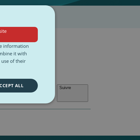
ite
re information
mbine it with
use of their
CCEPT ALL
Suivre