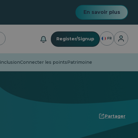
En savoir plus
Connexio
Register/Signup
FR
inclusion
Connecter les points
Patrimoine
Partager