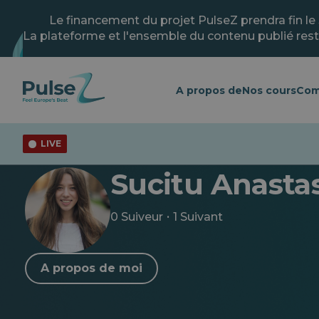
Skip
to
Le financement du projet PulseZ prendra fin le
main
La plateforme et l'ensemble du contenu publié rest
content
A propos de
Nos cours
Com
LIVE
< Retour au profil
Sucitu Anasta
·
0 Suiveur
1 Suivant
A propos de moi