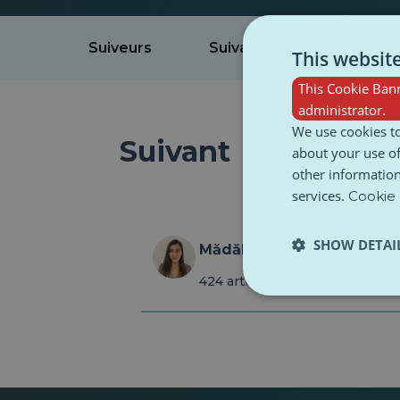
Suiveurs
Suivant
Intérêts
This websit
This Cookie Bann
administrator.
We use cookies to
Suivant
about your use of
other information
services.
Cookie 
SHOW DETAI
Mădălina-Laura Mihai
424 articles