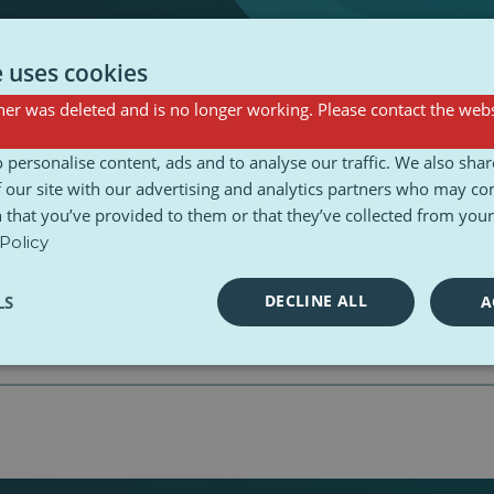
e uses cookies
er was deleted and is no longer working. Please contact the webs
 personalise content, ads and to analyse our traffic. We also sha
 our site with our advertising and analytics partners who may co
 that you’ve provided to them or that they’ve collected from your 
Policy
DECLINE ALL
LS
A