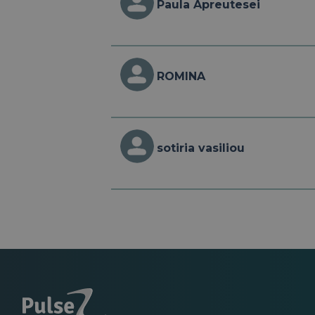
Paula Apreutesei
ROMINA
sotiria vasiliou