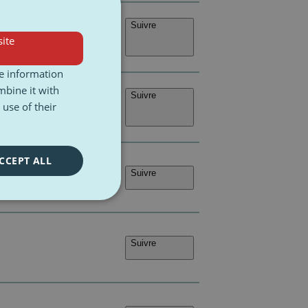
Suivre
ite
re information
mbine it with
Suivre
use of their
CCEPT ALL
Suivre
Suivre