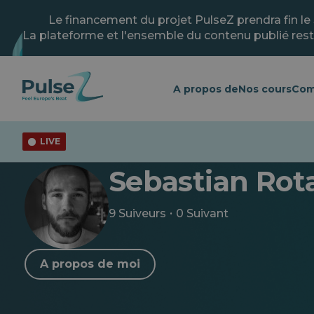
Skip
to
Le financement du projet PulseZ prendra fin le
main
La plateforme et l'ensemble du contenu publié rest
content
A propos de
Nos cours
Com
LIVE
< Retour au profil
Sebastian Rot
·
9 Suiveurs
0 Suivant
A propos de moi