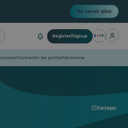
En savoir plus
Connexio
Register/Signup
FR
inclusion
Connecter les points
Patrimoine
Partager