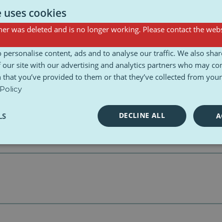
e uses cookies
er was deleted and is no longer working. Please contact the webs
 personalise content, ads and to analyse our traffic. We also sha
 our site with our advertising and analytics partners who may co
 that you’ve provided to them or that they’ve collected from your 
Policy
DECLINE ALL
LS
A