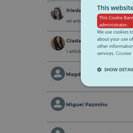
This websit
friederikekroeger
This Cookie Bann
40 articles
administrator.
We use cookies to
about your use of
Giada
other information
1 article
services.
Cookie 
SHOW DETAI
Magdalena Mihaylova
Miguel Pazmiño