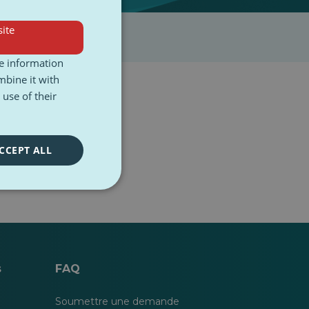
ite
re information
mbine it with
use of their
CCEPT ALL
s
FAQ
Soumettre une demande