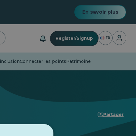
En savoir plus
Connexio
Register/Signup
FR
inclusion
Connecter les points
Patrimoine
Partager