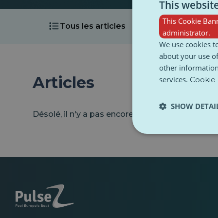
This websit
This Cookie Bann
Tous les articles
Vidéos
administrator.
We use cookies to
about your use of
other information
Articles
services.
Cookie 
SHOW DETAI
Désolé, il n'y a pas encore d'articles