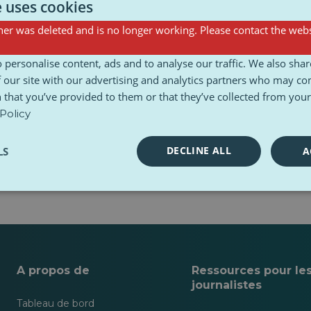
e uses cookies
er was deleted and is no longer working. Please contact the webs
Sondages
 personalise content, ads and to analyse our traffic. We also sha
 our site with our advertising and analytics partners who may co
 that you’ve provided to them or that they’ve collected from your 
Policy
DECLINE ALL
LS
A
A propos de
Ressources pour le
journalistes
Tableau de bord