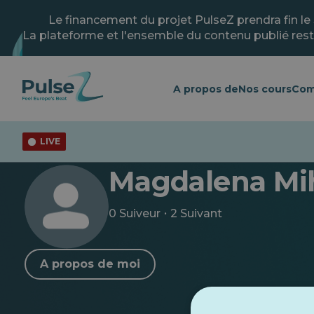
Skip
to
Le financement du projet PulseZ prendra fin le
main
La plateforme et l'ensemble du contenu publié rest
content
A propos de
Nos cours
Com
LIVE
< Retour au profil
Magdalena Mi
·
0 Suiveur
2 Suivant
A propos de moi