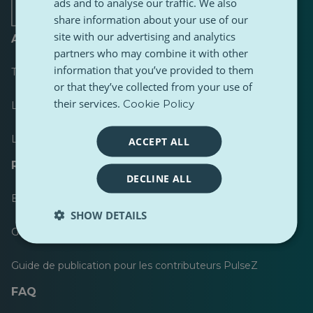
onglet
onglet
onglet
onglet
onglet
onglet
ads and to analyse our traffic. We also
share information about your use of our
site with our advertising and analytics
A propos de
partners who may combine it with other
information that you’ve provided to them
Tableau de bord
or that they’ve collected from your use of
their services.
Cookie Policy
Le plus publié
Les plus suivis
ACCEPT ALL
Ressources pour les journalistes
DECLINE ALL
Boîtes à outils
SHOW DETAILS
Guide de style de contenu PulseZ
Guide de publication pour les contributeurs PulseZ
FAQ