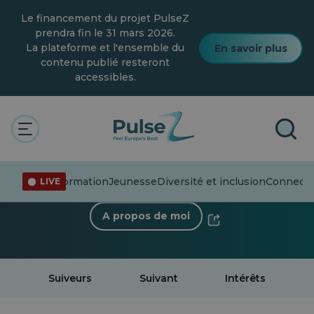
Skip
Le financement du projet PulseZ
to
main
prendra fin le 31 mars 2026.
content
La plateforme et l'ensemble du
En savoir plus
contenu publié resteront
accessibles.
< Retour au profil
Lea Szymanski
6 Suiveurs
·
0 Suivant
Désinformation
Jeunesse
Diversité et inclusion
Connecter
LIVE
A propos de moi
Suiveurs
Suivant
Intérêts