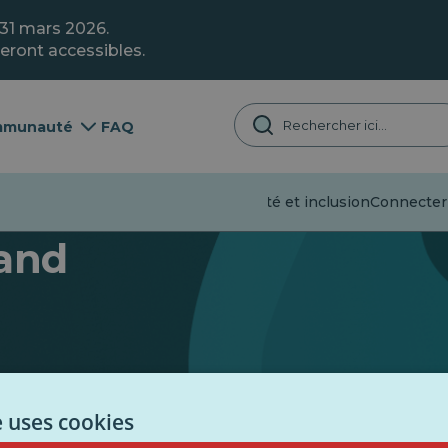
 31 mars 2026.
eront accessibles.
munauté
FAQ
Désinformation
Jeunesse
Diversité et inclusion
Connecter 
and
e uses cookies