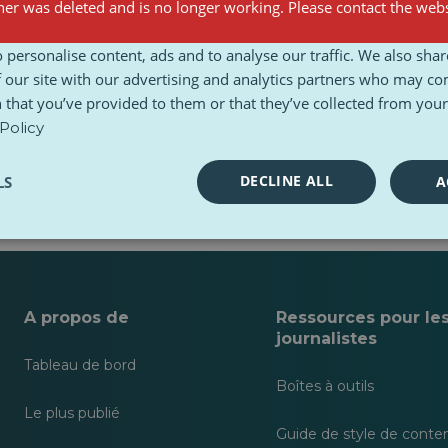
er was deleted and is no longer working. Please contact the webs
 personalise content, ads and to analyse our traffic. We also sha
 our site with our advertising and analytics partners who may co
 that you’ve provided to them or that they’ve collected from your 
Policy
DECLINE ALL
LS
A
A propos de
Ressources pour le
journalistes
Tableau de bord
Boîtes à outils
Le plus publié
Guide de style de conte