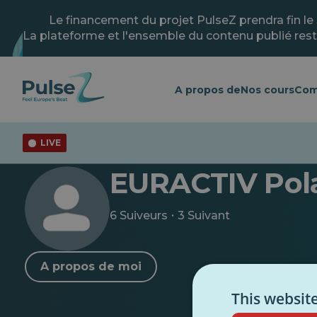
Skip
to
Le financement du projet PulseZ prendra fin le
main
La plateforme et l'ensemble du contenu publié rest
content
A propos de
Nos cours
Com
LIVE
< Retour au profil
EURACTIV Pol
·
6 Suiveurs
3 Suivant
A propos de moi
This websit