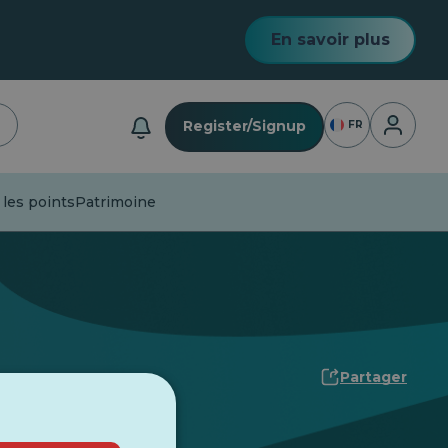
En savoir plus
Connexio
Register/Signup
FR
les points
Patrimoine
Partager