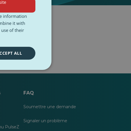
ite
re information
mbine it with
use of their
CCEPT ALL
s
FAQ
Soumettre une demande
Signaler un problème
nu PulseZ