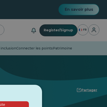
En savoir plus
Connexio
Register/Signup
FR
 inclusion
Connecter les points
Patrimoine
Partager
ite