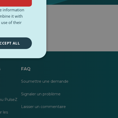
re information
mbine it with
use of their
CCEPT ALL
s
FAQ
Soumettre une demande
Signaler un problème
nu PulseZ
Laisser un commentaire
r les