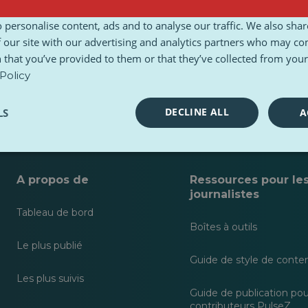
 personalise content, ads and to analyse our traffic. We also sha
 our site with our advertising and analytics partners who may co
 that you’ve provided to them or that they’ve collected from your 
Policy
DECLINE ALL
LS
A
A propos de
Ressources pour le
journalistes
Tableau de bord
Boîtes à outils
Le plus publié
Guide de style de conte
Les plus suivis
Guide de publication pou
contributeurs PulseZ