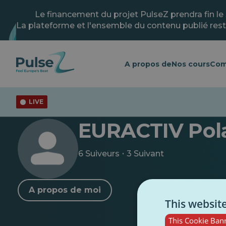
Skip
to
Le financement du projet PulseZ prendra fin le
main
La plateforme et l'ensemble du contenu publié rest
content
A propos de
Nos cours
Com
LIVE
< Retour au profil
EURACTIV Pol
·
6 Suiveurs
3 Suivant
A propos de moi
This websit
This Cookie Bann