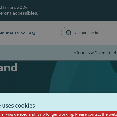
 31 mars 2026.
eront accessibles.
munauté
FAQ
Désinformation
Jeunesse
Diversité et
and
e uses cookies
er was deleted and is no longer working. Please contact the webs