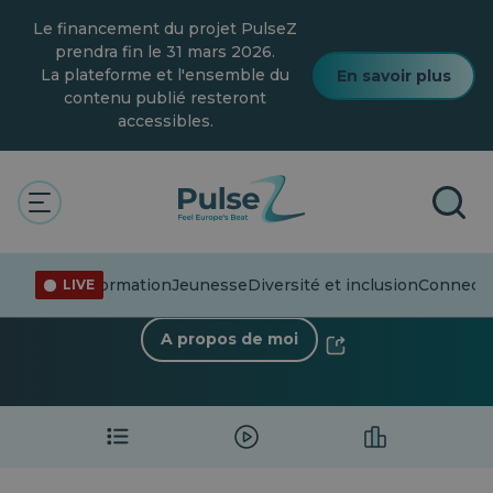
Skip
Le financement du projet PulseZ
to
main
prendra fin le 31 mars 2026.
content
La plateforme et l'ensemble du
En savoir plus
contenu publié resteront
accessibles.
< Retour au profil
Andreea Lazar
0 Suiveur
·
2 Suivant
Désinformation
Jeunesse
Diversité et inclusion
Connecte
LIVE
A propos de moi