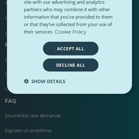
site with our advertising and analytics
Tableau de bord
partners who may combine it with other
information that you’ve provided to them
Le plus publié
or that they’ve collected from your use of
their services.
Cookie Policy
Les plus suivis
Ressources pour les journalistes
ACCEPT ALL
Boîtes à outils
DECLINE ALL
Guide de style de contenu PulseZ
SHOW DETAILS
Guide de publication pour les contributeurs PulseZ
FAQ
Soumettre une demande
Signaler un problème