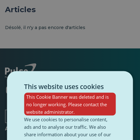
Articles
Désolé, il n'y a pas encore d'articles
This website uses cookies
S'ouvre
S'ouvre
S'ouvre
S'ouvre
S'ouvre
S'ouvre
dans
dans
dans
dans
dans
dans
This Cookie Banner was deleted and is
un
un
un
un
un
un
no longer working. Please contact the
nouvel
nouvel
nouvel
nouvel
nouvel
nouvel
onglet
onglet
onglet
website administrator.
onglet
onglet
onglet
We use cookies to personalise content,
ads and to analyse our traffic. We also
A propos de
share information about your use of our